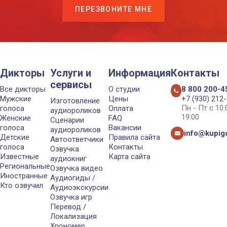
ПЕРЕЗВОНИТЕ МНЕ
Дикторы
Услуги и
Информация
Контакты
сервисы
Все дикторы
О студии
8 800 200-4
Мужские
Цены
+7 (930) 212
Изготовление
Пн - Пт с 10
голоса
Оплата
аудиороликов
19:00
Женские
FAQ
Сценарии
голоса
Вакансии
аудиороликов
info@kupigo
Детские
Правила сайта
Автоответчики
голоса
Контакты
Озвучка
Известные
Карта сайта
аудиокниг
Региональные
Озвучка видео
Иностранные
Аудиогиды /
Кто озвучил
Аудиоэкскурсии
Озвучка игр
Перевод /
Локализация
Хрономер