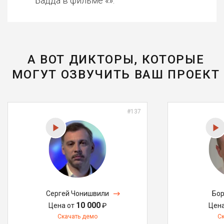
Бадда в фильме «».
А ВОТ ДИКТОРЫ, КОТОРЫЕ
МОГУТ ОЗВУЧИТЬ ВАШ ПРОЕКТ
#137
Сергей Чонишвили
Бор
10 000
Цена от
₽
Цен
Скачать демо
С