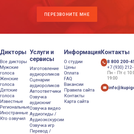
ПЕРЕЗВОНИТЕ МНЕ
Дикторы
Услуги и
Информация
Контакты
сервисы
Все дикторы
О студии
8 800 200-4
Мужские
Цены
+7 (930) 212
Изготовление
Пн - Пт с 10
голоса
Оплата
аудиороликов
19:00
Женские
FAQ
Сценарии
голоса
Вакансии
аудиороликов
info@kupigo
Детские
Правила сайта
Автоответчики
голоса
Контакты
Озвучка
Известные
Карта сайта
аудиокниг
Региональные
Озвучка видео
Иностранные
Аудиогиды /
Кто озвучил
Аудиоэкскурсии
Озвучка игр
Перевод /