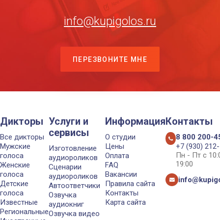
info@kupigolos.ru
ПЕРЕЗВОНИТЕ МНЕ
Дикторы
Услуги и
Информация
Контакты
сервисы
Все дикторы
О студии
8 800 200-4
Мужские
Цены
+7 (930) 212
Изготовление
Пн - Пт с 10
голоса
Оплата
аудиороликов
19:00
Женские
FAQ
Сценарии
голоса
Вакансии
аудиороликов
info@kupigo
Детские
Правила сайта
Автоответчики
голоса
Контакты
Озвучка
Известные
Карта сайта
аудиокниг
Региональные
Озвучка видео