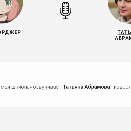
ОРДЖЕР
ТАТ
АБРА
емья шпиона
» озвучивает
Татьяна Абрамова
- извест