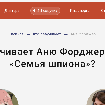
Дикторы
ИИ озвучка
Инфопортал
С
Фильмов и сериалов
Главная
Кто озвучивает
Аня Форджер
Мультфильмов
YouTube каналов
Видеорекламы
учивает Аню Форджер
«Семья шпиона»?