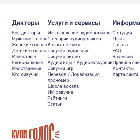
Дикторы
Услуги и сервисы
Информа
Все дикторы
Изготовление аудиороликов
О студии
Мужские голоса
Сценарии аудиороликов
Цены
Женские голоса
Автоответчики
Оплата
Детские голоса
Озвучка аудиокниг
FAQ
Известные
Озвучка видео
Вакансии
Региональные
Аудиогиды / Аудиоэкскурсии
Правила сай
Иностранные
Озвучка игр
Контакты
Кто озвучил
Перевод / Локализация
Карта сайта
Хрономер
Школа вокала
ИИ озвучка
Рейтинги
Статьи