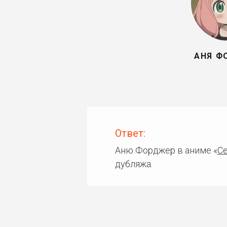
АНЯ Ф
Ответ:
Аню Форджер в аниме «
С
дубляжа.