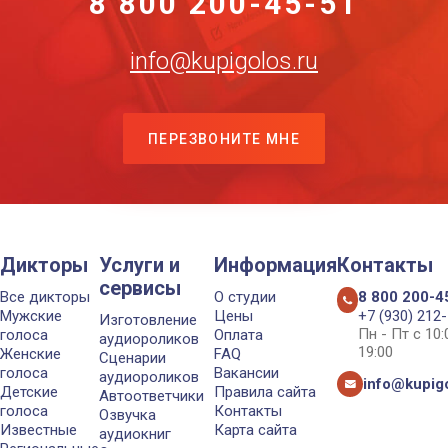
8 800 200-45-51
info@kupigolos.ru
ПЕРЕЗВОНИТЕ МНЕ
Дикторы
Услуги и
Информация
Контакты
сервисы
Все дикторы
О студии
8 800 200-4
Мужские
Цены
+7 (930) 212
Изготовление
Пн - Пт с 10
голоса
Оплата
аудиороликов
19:00
Женские
FAQ
Сценарии
голоса
Вакансии
аудиороликов
info@kupigo
Детские
Правила сайта
Автоответчики
голоса
Контакты
Озвучка
Известные
Карта сайта
аудиокниг