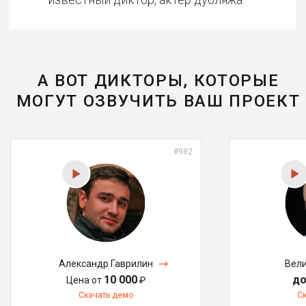
А ВОТ ДИКТОРЫ, КОТОРЫЕ
МОГУТ ОЗВУЧИТЬ ВАШ ПРОЕКТ
#982
Александр Гаврилин
Вели
10 000
до
Цена от
₽
Скачать демо
С