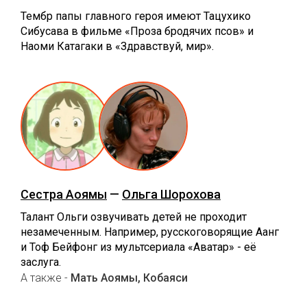
Тембр папы главного героя имеют Тацухико
Сибусава в фильме «Проза бродячих псов» и
Наоми Катагаки в «Здравствуй, мир».
Сестра Аоямы
—
Ольга Шорохова
Талант Ольги озвучивать детей не проходит
незамеченным. Например, русскоговорящие Аанг
и Тоф Бейфонг из мультсериала «Аватар» - её
заслуга.
А также -
Мать Аоямы, Кобаяси