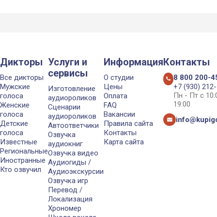
Дикторы
Услуги и
Информация
Контакты
сервисы
Все дикторы
О студии
8 800 200-4
Мужские
Цены
+7 (930) 212
Изготовление
Пн - Пт с 10
голоса
Оплата
аудиороликов
19:00
Женские
FAQ
Сценарии
голоса
Вакансии
аудиороликов
info@kupigo
Детские
Правила сайта
Автоответчики
голоса
Контакты
Озвучка
Известные
Карта сайта
аудиокниг
Региональные
Озвучка видео
Иностранные
Аудиогиды /
Кто озвучил
Аудиоэкскурсии
Озвучка игр
Перевод /
Локализация
Хрономер