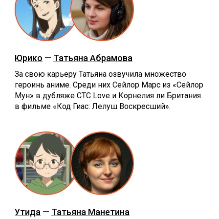
Юрико
—
Татьяна Абрамова
За свою карьеру Татьяна озвучила множество
героинь аниме. Среди них Сейлор Марс из «Сейлор
Мун»‎ в дубляже СТС Love и Корнелия ли Британия
в фильме «Код Гиас: Лелуш Воскресший».
Утида
—
Татьяна Манетина