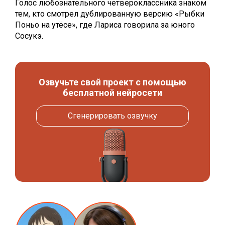
Голос любознательного четвероклассника знаком
тем, кто смотрел дублированную версию «Рыбки
Поньо на утёсе»‎, где Лариса говорила за юного
Сосукэ.
Озвучьте свой проект с помощью
бесплатной нейросети
Сгенерировать озвучку