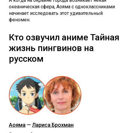
А когда на окраине города возникает некая
океаническая сфера, Аояма с одноклассниками
начинает исследовать этот удивительный
феномен.
Кто озвучил аниме Тайная
жизнь пингвинов на
русском
Аояма
—
Лариса Брохман