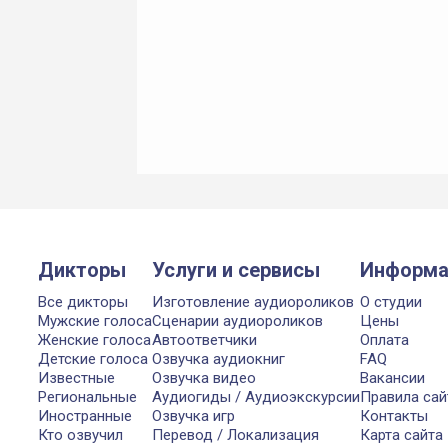
Дикторы
Услуги и сервисы
Информа
Все дикторы
Изготовление аудиороликов
О студии
Мужские голоса
Сценарии аудиороликов
Цены
Женские голоса
Автоответчики
Оплата
Детские голоса
Озвучка аудиокниг
FAQ
Известные
Озвучка видео
Вакансии
Региональные
Аудиогиды / Аудиоэкскурсии
Правила сай
Иностранные
Озвучка игр
Контакты
Кто озвучил
Перевод / Локализация
Карта сайта