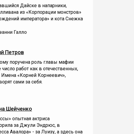
авшийся Дайске в напарники,
алливана из «Корпорации монстров»
хождений императора» и кота Снежка
ванни Галло
й Петров
кому поручена роль главы мафии
число работ как в отечественных,
. Имена «Корней Корнеевич»,
орят сами за себя.
на Шейченко
ссы» опытная актриса
ворила за Джули Эндрюс, в
сса Авалора» - за Луизу, а здесь она