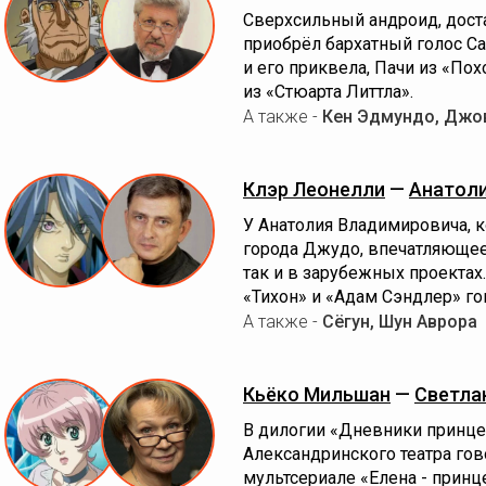
Сверхсильный андроид, дост
приобрёл бархатный голос С
и его приквела, Пачи из «По
из «Стюарта Литтла».
А также -
Кен Эдмундо, Джо
Клэр Леонелли
—
Анатоли
У Анатолия Владимировича, 
города Джудо, впечатляющее 
так и в зарубежных проектах
«Тихон» и «Адам Сэндлер» гов
А также -
Сёгун, Шун Аврора
Кьёко Мильшан
—
Светла
В дилогии «Дневники принце
Александринского театра го
мультсериале «Елена - принце