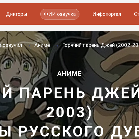
Дикторы
ИИ озвучка
Инфопортал
С
Фильмов и сериалов
о озвучил
Аниме
Горячий парень Джей (2002-20
Мультфильмов
YouTube каналов
Видеорекламы
АНИМЕ
Й ПАРЕНЬ ДЖЕЙ
2003)
Ы РУССКОГО Д
—