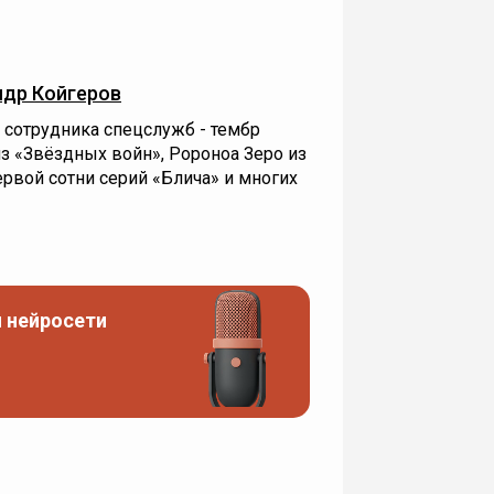
др Койгеров
 сотрудника спецслужб - тембр
з «Звёздных войн», Ророноа Зеро из
ервой сотни серий «Блича» и многих
 нейросети