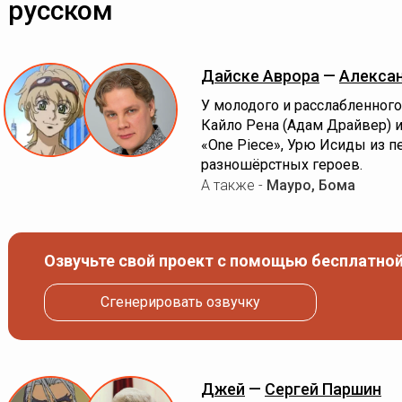
русском
Дайске Аврора
—
Алексан
У молодого и расслабленного
Кайло Рена (Адам Драйвер) и
«One Piece», Урю Исиды из п
разношёрстных героев.
А также -
Мауро, Бома
Озвучьте свой проект с помощью бесплатной
Сгенерировать озвучку
Джей
—
Сергей Паршин