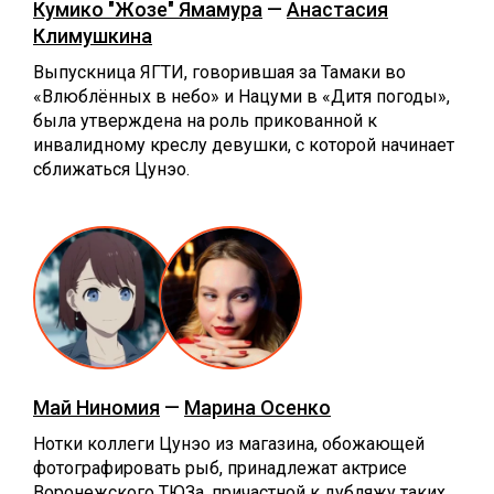
Кумико "Жозе" Ямамура
—
Анастасия
Климушкина
Выпускница ЯГТИ, говорившая за Тамаки во
«Влюблённых в небо» и Нацуми в «Дитя погоды»,
была утверждена на роль прикованной к
инвалидному креслу девушки, с которой начинает
сближаться Цунэо.
Май Ниномия
—
Марина Осенко
Нотки коллеги Цунэо из магазина, обожающей
фотографировать рыб, принадлежат актрисе
Воронежского ТЮЗа, причастной к дубляжу таких