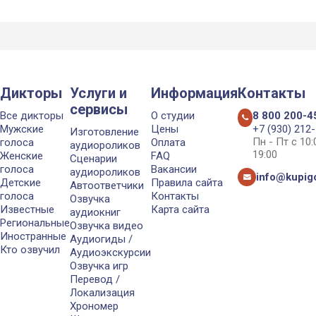
Дикторы
Услуги и
Информация
Контакты
сервисы
Все дикторы
О студии
8 800 200-4
Мужские
Цены
+7 (930) 212
Изготовление
Пн - Пт с 10
голоса
Оплата
аудиороликов
19:00
Женские
FAQ
Сценарии
голоса
Вакансии
аудиороликов
info@kupigo
Детские
Правила сайта
Автоответчики
голоса
Контакты
Озвучка
Известные
Карта сайта
аудиокниг
Региональные
Озвучка видео
Иностранные
Аудиогиды /
Кто озвучил
Аудиоэкскурсии
Озвучка игр
Перевод /
Локализация
Хрономер