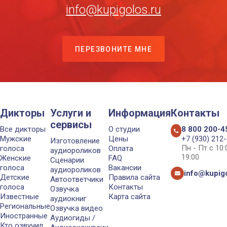
info@kupigolos.ru
ПЕРЕЗВОНИТЕ МНЕ
Дикторы
Услуги и
Информация
Контакты
сервисы
Все дикторы
О студии
8 800 200-4
Мужские
Цены
+7 (930) 212
Изготовление
Пн - Пт с 10
голоса
Оплата
аудиороликов
19:00
Женские
FAQ
Сценарии
голоса
Вакансии
аудиороликов
info@kupigo
Детские
Правила сайта
Автоответчики
голоса
Контакты
Озвучка
Известные
Карта сайта
аудиокниг
Региональные
Озвучка видео
Иностранные
Аудиогиды /
Кто озвучил