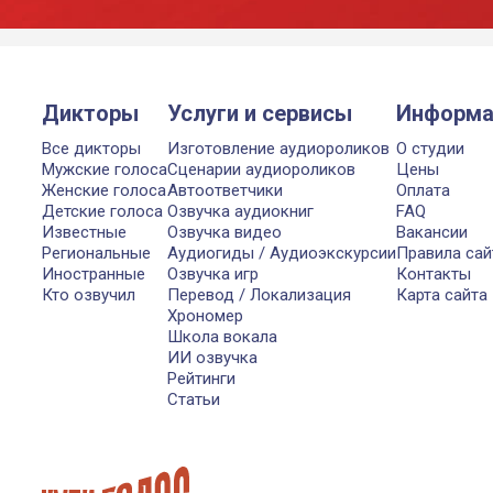
Дикторы
Услуги и сервисы
Информа
Все дикторы
Изготовление аудиороликов
О студии
Мужские голоса
Сценарии аудиороликов
Цены
Женские голоса
Автоответчики
Оплата
Детские голоса
Озвучка аудиокниг
FAQ
Известные
Озвучка видео
Вакансии
Региональные
Аудиогиды / Аудиоэкскурсии
Правила сай
Иностранные
Озвучка игр
Контакты
Кто озвучил
Перевод / Локализация
Карта сайта
Хрономер
Школа вокала
ИИ озвучка
Рейтинги
Статьи