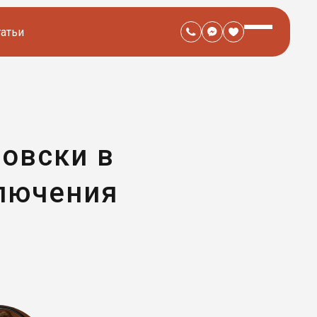
татьи
овски в
лючения