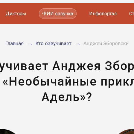
Дикторы
ИИ озвучка
Инфопортал
С
Фильмов и сериалов
Главная
Кто озвучивает
Анджей Зборовски
Мультфильмов
YouTube каналов
Видеорекламы
вучивает Анджея Збор
 «Необычайные прик
Адель»?