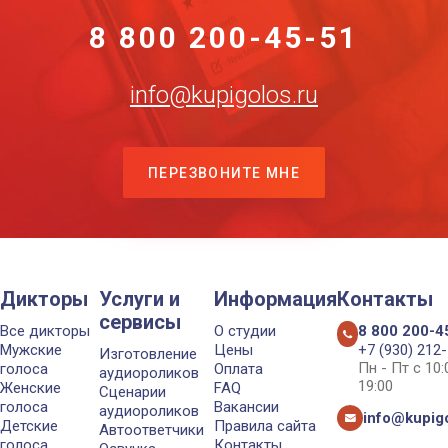
8 800 200-45-51
info@kupigolos.ru
ПЕРЕЗВОНИТЕ МНЕ
Дикторы
Услуги и
Информация
Контакты
сервисы
Все дикторы
О студии
8 800 200-4
Мужские
Цены
+7 (930) 212
Изготовление
Пн - Пт с 10
голоса
Оплата
аудиороликов
19:00
Женские
FAQ
Сценарии
голоса
Вакансии
аудиороликов
info@kupigo
Детские
Правила сайта
Автоответчики
голоса
Контакты