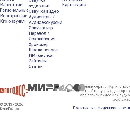
Озвучка
Известные
Карта сайта
аудиокниг
Региональные
Озвучка видео
Иностранные
Аудиогиды /
Кто озвучил
Аудиоэкскурсии
Озвучка игр
Перевод /
Локализация
Хрономер
Школа вокала
ИИ озвучка
Рейтинги
Статьи
Онлайн сервис «КупиГолос»
позволяет найти лучших дикторов
для записи видео или аудио
рекламы.
© 2013 - 2026
Политика конфиденциальности
КупиГолос