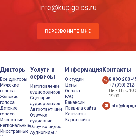
info@kupigolos.ru
ПЕРЕЗВОНИТЕ МНЕ
Дикторы
Услуги и
Информация
Контакты
сервисы
Все дикторы
О студии
8 800 200-4
Мужские
Цены
+7 (930) 212
Изготовление
Пн - Пт с 10
голоса
Оплата
аудиороликов
19:00
Женские
FAQ
Сценарии
голоса
Вакансии
аудиороликов
info@kupigo
Детские
Правила сайта
Автоответчики
голоса
Контакты
Озвучка
Известные
Карта сайта
аудиокниг
Региональные
Озвучка видео
Иностранные
Аудиогиды /