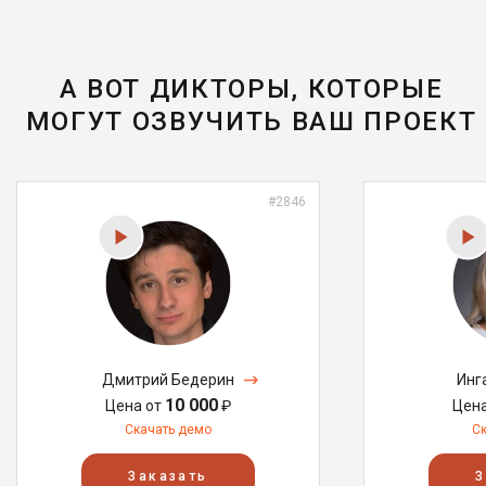
А ВОТ ДИКТОРЫ, КОТОРЫЕ
МОГУТ ОЗВУЧИТЬ ВАШ ПРОЕКТ
#2846
Дмитрий Бедерин
Инг
10 000
Цена от
₽
Цен
Скачать демо
С
Заказать
З