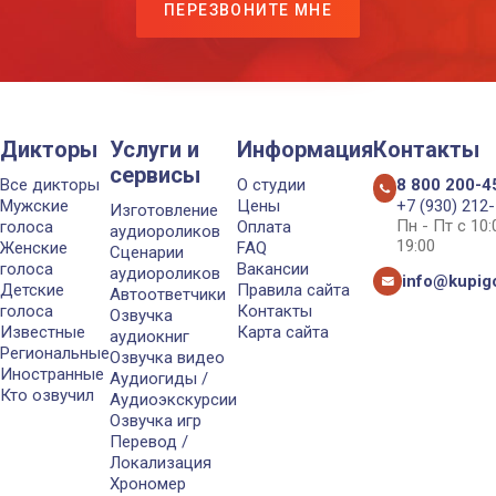
ПЕРЕЗВОНИТЕ МНЕ
Дикторы
Услуги и
Информация
Контакты
сервисы
Все дикторы
О студии
8 800 200-4
Мужские
Цены
+7 (930) 212
Изготовление
Пн - Пт с 10
голоса
Оплата
аудиороликов
19:00
Женские
FAQ
Сценарии
голоса
Вакансии
аудиороликов
info@kupigo
Детские
Правила сайта
Автоответчики
голоса
Контакты
Озвучка
Известные
Карта сайта
аудиокниг
Региональные
Озвучка видео
Иностранные
Аудиогиды /
Кто озвучил
Аудиоэкскурсии
Озвучка игр
Перевод /
Локализация
Хрономер