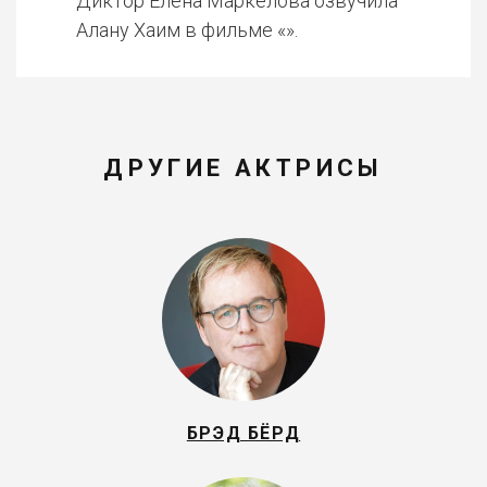
Диктор Елена Маркелова озвучила
Алану Хаим в фильме «».
ДРУГИЕ АКТРИСЫ
БРЭД БЁРД