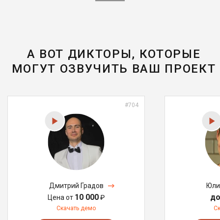
А ВОТ ДИКТОРЫ, КОТОРЫЕ
МОГУТ ОЗВУЧИТЬ ВАШ ПРОЕКТ
#704
Дмитрий Градов
Юли
10 000
до
Цена от
₽
Скачать демо
С