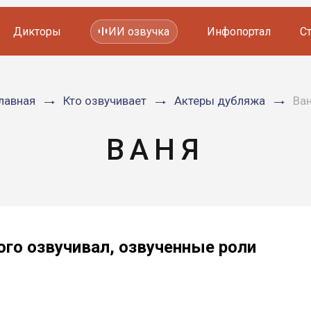
Дикторы
ИИ озвучка
Инфопортал
С
Фильмов и сериалов
лавная
Кто озвучивает
Актеры дубляжа
Ва
Мультфильмов
YouTube каналов
Видеорекламы
ВАНЯ
ого озвучивал, озвученные роли