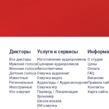
Дикторы
Услуги и сервисы
Информа
Все дикторы
Изготовление аудиороликов
О студии
Мужские голоса
Сценарии аудиороликов
Цены
Женские голоса
Автоответчики
Оплата
Детские голоса
Озвучка аудиокниг
FAQ
Известные
Озвучка видео
Вакансии
Региональные
Аудиогиды / Аудиоэкскурсии
Правила сай
Иностранные
Озвучка игр
Контакты
Кто озвучил
Перевод / Локализация
Карта сайта
Хрономер
Школа вокала
ИИ озвучка