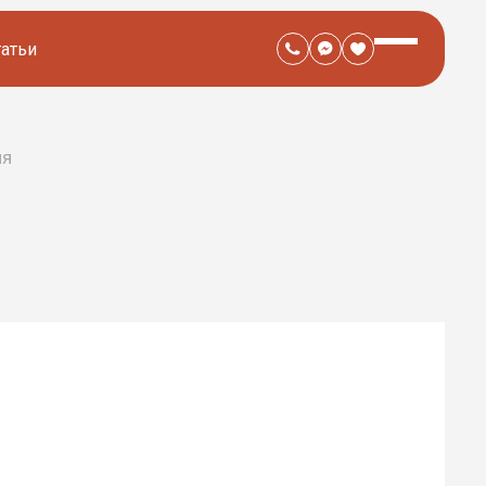
татьи
ня