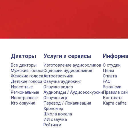
Дикторы
Услуги и сервисы
Информа
Все дикторы
Изготовление аудиороликов
О студии
Мужские голоса
Сценарии аудиороликов
Цены
Женские голоса
Автоответчики
Оплата
Детские голоса
Озвучка аудиокниг
FAQ
Известные
Озвучка видео
Вакансии
Региональные
Аудиогиды / Аудиоэкскурсии
Правила сай
Иностранные
Озвучка игр
Контакты
Кто озвучил
Перевод / Локализация
Карта сайта
Хрономер
Школа вокала
ИИ озвучка
Рейтинги