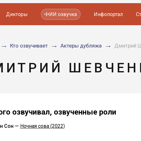
Дикторы
ИИ озвучка
Инфопортал
С
Фильмов и сериалов
Кто озвучивает
Актеры дубляжа
Дмитрий 
Мультфильмов
YouTube каналов
Видеорекламы
МИТРИЙ ШЕВЧЕН
ого озвучивал, озвученные роли
н Сон —
Ночная сова (2022)