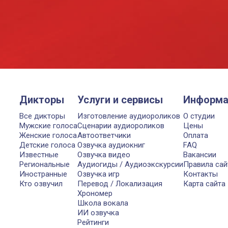
Дикторы
Услуги и сервисы
Информа
Все дикторы
Изготовление аудиороликов
О студии
Мужские голоса
Сценарии аудиороликов
Цены
Женские голоса
Автоответчики
Оплата
Детские голоса
Озвучка аудиокниг
FAQ
Известные
Озвучка видео
Вакансии
Региональные
Аудиогиды / Аудиоэкскурсии
Правила сай
Иностранные
Озвучка игр
Контакты
Кто озвучил
Перевод / Локализация
Карта сайта
Хрономер
Школа вокала
ИИ озвучка
Рейтинги