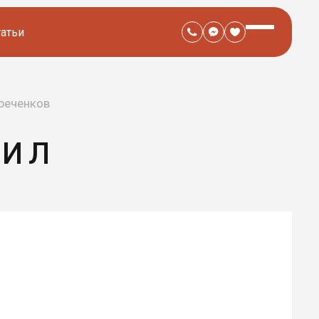
татьи
реченков
АИЛ