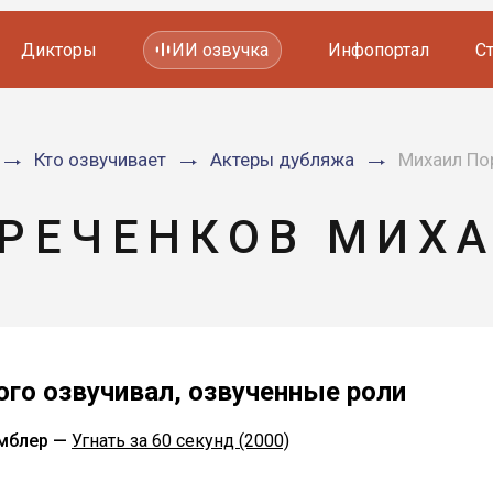
Дикторы
ИИ озвучка
Инфопортал
С
Фильмов и сериалов
Кто озвучивает
Актеры дубляжа
Михаил По
Мультфильмов
YouTube каналов
Видеорекламы
РЕЧЕНКОВ МИХ
ого озвучивал, озвученные роли
мблер —
Угнать за 60 секунд (2000)