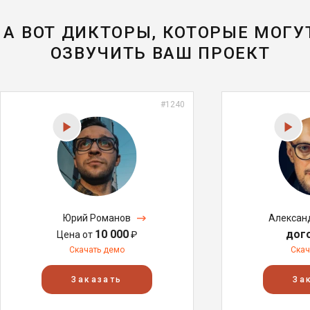
А ВОТ ДИКТОРЫ, КОТОРЫЕ МОГУ
ОЗВУЧИТЬ ВАШ ПРОЕКТ
#1240
Юрий Романов
Алексан
10 000
дог
Цена от
₽
Скачать демо
Скач
Заказать
За