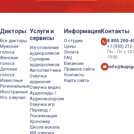
Дикторы
Услуги и
Информация
Контакты
сервисы
Все дикторы
О студии
8 800 200-4
Мужские
Цены
+7 (930) 212
Изготовление
Пн - Пт с 10
голоса
Оплата
аудиороликов
19:00
Женские
FAQ
Сценарии
голоса
Вакансии
аудиороликов
info@kupigo
Детские
Правила сайта
Автоответчики
голоса
Контакты
Озвучка
Известные
Карта сайта
аудиокниг
Региональные
Озвучка видео
Иностранные
Аудиогиды /
Кто озвучил
Аудиоэкскурсии
Озвучка игр
Перевод /
Локализация
Хрономер
Школа вокала
ИИ озвучка