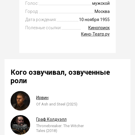
Голос:
мужской
Город:
Москва
Дата рождения:
10 ноября 1955
Полезные ссылки:
Кинопоиск
Кино-Театр.ру
Кого озвучивал, озвученные
роли
Ирвин
Of Ash and Steel (2025)
Граф Колдуэлл
Thronebreaker: The Witcher
Tales (2018)