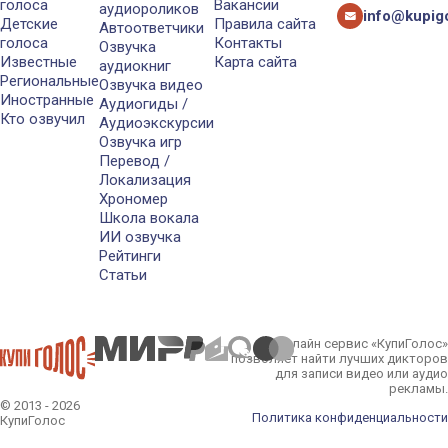
голоса
Вакансии
аудиороликов
info@kupigo
Детские
Правила сайта
Автоответчики
голоса
Контакты
Озвучка
Известные
Карта сайта
аудиокниг
Региональные
Озвучка видео
Иностранные
Аудиогиды /
Кто озвучил
Аудиоэкскурсии
Озвучка игр
Перевод /
Локализация
Хрономер
Школа вокала
ИИ озвучка
Рейтинги
Статьи
Онлайн сервис «КупиГолос»
позволяет найти лучших дикторов
для записи видео или аудио
рекламы.
© 2013 - 2026
Политика конфиденциальности
КупиГолос