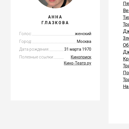
Пя
Ве
АННА
Ти
ГЛАЗКОВА
Тр
Дж
Голос:
женский
Зл
Город:
Москва
Об
Дата рождения:
31 марта 1970
Дж
Полезные ссылки:
Кинопоиск
Кр
Кино-Театр.ру
Тр
По
Тр
На