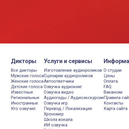
Дикторы
Услуги и сервисы
Информа
Все дикторы
Изготовление аудиороликов
О студии
Мужские голоса
Сценарии аудиороликов
Цены
Женские голоса
Автоответчики
Оплата
Детские голоса
Озвучка аудиокниг
FAQ
Известные
Озвучка видео
Вакансии
Региональные
Аудиогиды / Аудиоэкскурсии
Правила сай
Иностранные
Озвучка игр
Контакты
Кто озвучил
Перевод / Локализация
Карта сайта
Хрономер
Школа вокала
ИИ озвучка