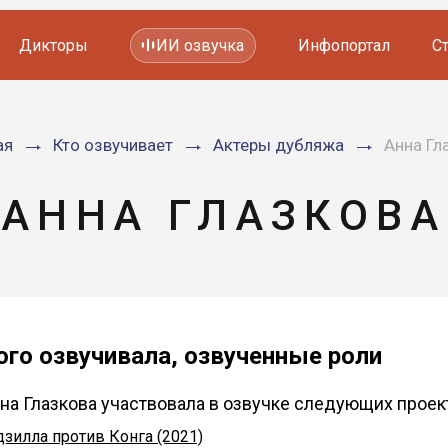
Дикторы
ИИ озвучка
Инфопортал
С
Фильмов и сериалов
ая
Кто озвучивает
Актеры дубляжа
Анна Гл
Мультфильмов
YouTube каналов
Видеорекламы
АННА ГЛАЗКОВА
ого озвучивала, озвученные роли
на Глазкова участвовала в озвучке следующих проек
дзилла против Конга (2021)