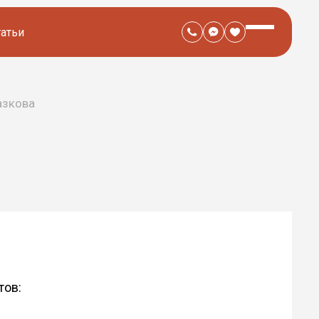
татьи
азкова
тов: