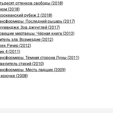
тьдесят оттенков свободы (2018)
ном (2018)
хоокеанский рубеж 2 (2018)
ансформеры: Последний рыцарь (2017)
уманджи: Зов джунглей (2017)
овещие мертвецы: Чёрная книга (2013)
итель зла: Возмездие (2012)
ек Ричер (2012)
ик 4 (2011)
ансформеры: Тёмная сторона Луны (2011)
велитель стихий (2010)
ансформеры: Месть падших (2009)
 крючке (2008)