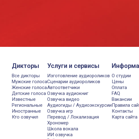
Дикторы
Услуги и сервисы
Информа
Все дикторы
Изготовление аудиороликов
О студии
Мужские голоса
Сценарии аудиороликов
Цены
Женские голоса
Автоответчики
Оплата
Детские голоса
Озвучка аудиокниг
FAQ
Известные
Озвучка видео
Вакансии
Региональные
Аудиогиды / Аудиоэкскурсии
Правила сай
Иностранные
Озвучка игр
Контакты
Кто озвучил
Перевод / Локализация
Карта сайта
Хрономер
Школа вокала
ИИ озвучка