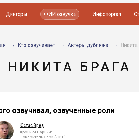
Дикторы
ИИ озвучка
Инфопортал
С
Фильмов и сериалов
ная
Кто озвучивает
Актеры дубляжа
Никита
Мультфильмов
YouTube каналов
Видеорекламы
НИКИТА БРАГА
ого озвучивал, озвученные роли
Юстас Вред
Хроники Нарнии:
Покоритель Зари (2010)