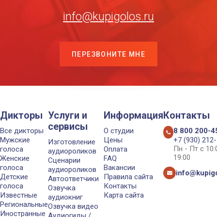
info@kupigolos.ru
ПЕРЕЗВОНИТЕ МНЕ
Дикторы
Услуги и
Информация
Контакты
сервисы
Все дикторы
О студии
8 800 200-4
Мужские
Цены
+7 (930) 212
Изготовление
Пн - Пт с 10
голоса
Оплата
аудиороликов
19:00
Женские
FAQ
Сценарии
голоса
Вакансии
аудиороликов
info@kupigo
Детские
Правила сайта
Автоответчики
голоса
Контакты
Озвучка
Известные
Карта сайта
аудиокниг
Региональные
Озвучка видео
Иностранные
Аудиогиды /