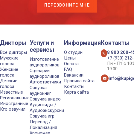
ПЕРЕЗВОНИТЕ МНЕ
Дикторы
Услуги и
Информация
Контакты
сервисы
Все дикторы
О студии
8 800 200-4
Мужские
Цены
+7 (930) 212
Изготовление
Пн - Пт с 10
голоса
Оплата
аудиороликов
19:00
Женские
FAQ
Сценарии
голоса
Вакансии
аудиороликов
info@kupigo
Детские
Правила сайта
Автоответчики
голоса
Контакты
Озвучка
Известные
Карта сайта
аудиокниг
Региональные
Озвучка видео
Иностранные
Аудиогиды /
Кто озвучил
Аудиоэкскурсии
Озвучка игр
Перевод /
Локализация
Хрономер