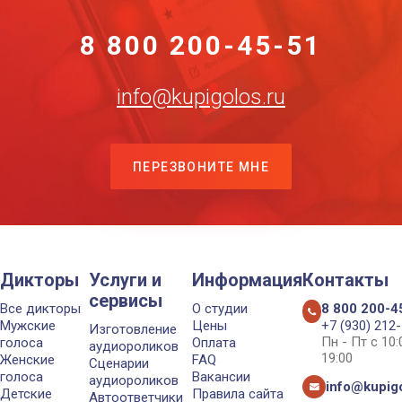
8 800 200-45-51
info@kupigolos.ru
ПЕРЕЗВОНИТЕ МНЕ
Дикторы
Услуги и
Информация
Контакты
сервисы
Все дикторы
О студии
8 800 200-4
Мужские
Цены
+7 (930) 212
Изготовление
Пн - Пт с 10
голоса
Оплата
аудиороликов
19:00
Женские
FAQ
Сценарии
голоса
Вакансии
аудиороликов
info@kupigo
Детские
Правила сайта
Автоответчики