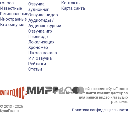
голоса
Контакты
Озвучка
Известные
Карта сайта
аудиокниг
Региональные
Озвучка видео
Иностранные
Аудиогиды /
Кто озвучил
Аудиоэкскурсии
Озвучка игр
Перевод /
Локализация
Хрономер
Школа вокала
ИИ озвучка
Рейтинги
Статьи
Онлайн сервис «КупиГолос»
позволяет найти лучших дикторов
для записи видео или аудио
рекламы.
© 2013 - 2026
Политика конфиденциальности
КупиГолос