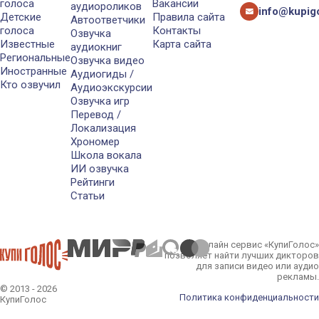
голоса
Вакансии
аудиороликов
info@kupigo
Детские
Правила сайта
Автоответчики
голоса
Контакты
Озвучка
Известные
Карта сайта
аудиокниг
Региональные
Озвучка видео
Иностранные
Аудиогиды /
Кто озвучил
Аудиоэкскурсии
Озвучка игр
Перевод /
Локализация
Хрономер
Школа вокала
ИИ озвучка
Рейтинги
Статьи
Онлайн сервис «КупиГолос»
позволяет найти лучших дикторов
для записи видео или аудио
рекламы.
© 2013 - 2026
Политика конфиденциальности
КупиГолос