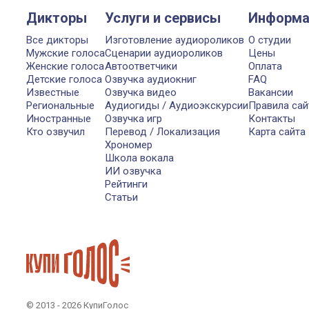
Дикторы
Услуги и сервисы
Информа
Все дикторы
Изготовление аудиороликов
О студии
Мужские голоса
Сценарии аудиороликов
Цены
Женские голоса
Автоответчики
Оплата
Детские голоса
Озвучка аудиокниг
FAQ
Известные
Озвучка видео
Вакансии
Региональные
Аудиогиды / Аудиоэкскурсии
Правила сай
Иностранные
Озвучка игр
Контакты
Кто озвучил
Перевод / Локализация
Карта сайта
Хрономер
Школа вокала
ИИ озвучка
Рейтинги
Статьи
© 2013 - 2026 КупиГолос