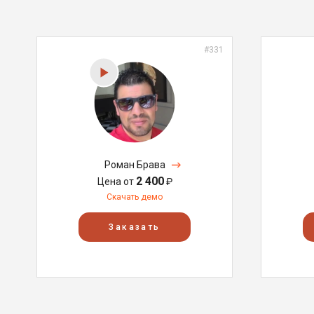
#331
Роман Брава
2 400
Цена от
₽
Скачать демо
Заказать