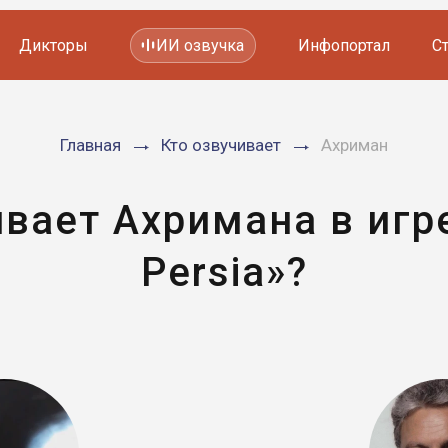
Дикторы
ИИ озвучка
Инфопортал
С
Фильмов и сериалов
Главная
Кто озвучивает
Ахриман
Мультфильмов
YouTube каналов
Видеорекламы
вает Ахримана в игре
Persia»?