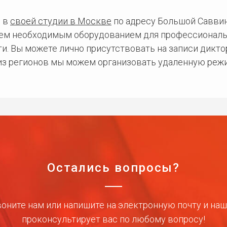
 в
своей студии в Москве
по адресу Большой Саввинс
сем необходимым оборудованием для профессиональ
и. Вы можете лично присутствовать на записи дикто
 из регионов мы можем организовать удаленную режи
Остались вопросы?
оните нам или напишите на электронную почту и на
проконсультирует вас по любому вопросу!