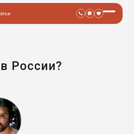
татьи
 в России?