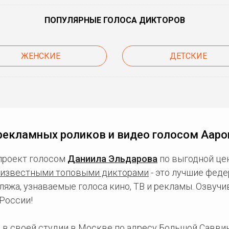
ПОПУЛЯРНЫЕ ГОЛОСА ДИКТОРОВ
ЖЕНСКИЕ
ДЕТСКИЕ
рекламных роликов и видео голосом Ааро
проект голосом
Даниила Эльдарова
по выгодной цен
известными топовыми дикторами
- это лучшие фед
ляжа, узнаваемые голоса кино, ТВ и рекламы. Озвуч
России!
 в
своей студии в Москве
по адресу Большой Саввинс