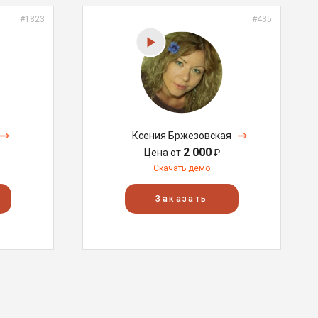
#1823
#435
Ксения Бржезовская
2 000
Цена от
₽
Скачать демо
Заказать