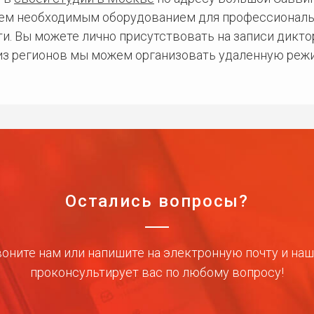
сем необходимым оборудованием для профессиональ
и. Вы можете лично присутствовать на записи дикто
 из регионов мы можем организовать удаленную режи
Остались вопросы?
оните нам или напишите на электронную почту и на
проконсультирует вас по любому вопросу!