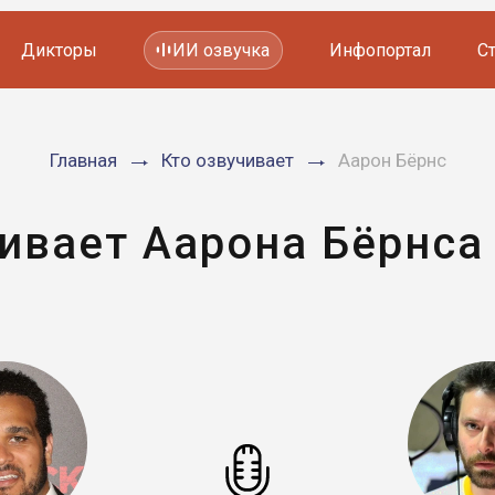
Дикторы
ИИ озвучка
Инфопортал
С
Фильмов и сериалов
Главная
Кто озвучивает
Аарон Бёрнс
Мультфильмов
YouTube каналов
Видеорекламы
ивает Аарона Бёрнса