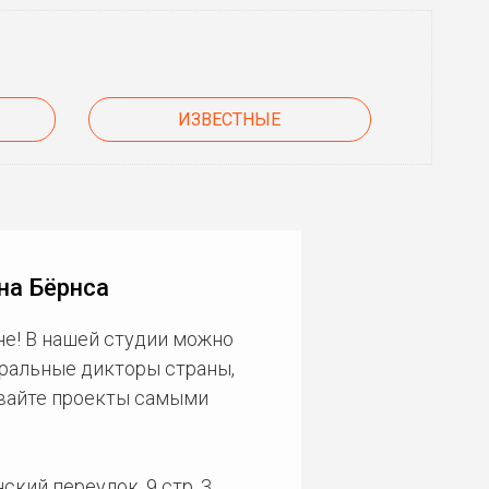
ИЗВЕСТНЫЕ
на Бёрнса
е! В нашей студии можно
еральные дикторы страны,
ивайте проекты самыми
кий переулок, 9 стр. 3.