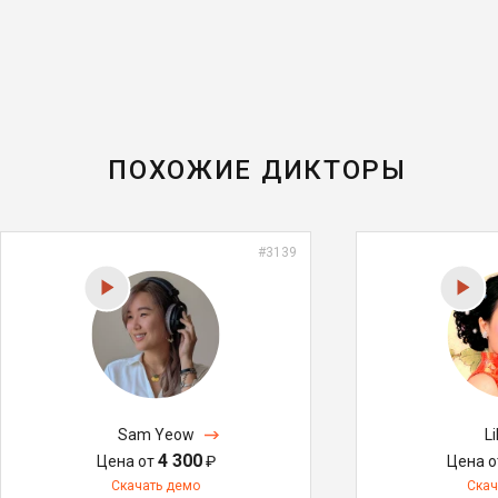
ПОХОЖИЕ ДИКТОРЫ
#3139
Sam Yeow
Li
4 300
Цена от
₽
Цена 
Скачать демо
Скач