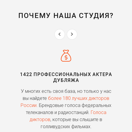
ПОЧЕМУ НАША СТУДИЯ?
1422 ПРОФЕССИОНАЛЬНЫХ АКТЕРА
ДУБЛЯЖА
ь
У многих есть своя база, но только у нас
П
го
вы найдете
более 180 лучших дикторов
России.
Брендовые голоса федеральных
о
телеканалов и радиостанций.
Голоса
дикторов
, которые вы слышите в
п
голливудских фильмах.