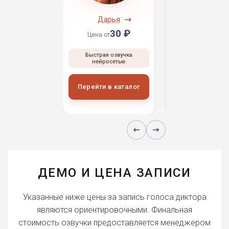
ндрей
Дарья
Даниил
30 ₽
30 ₽
30 
 от
Цена от
Цена от
ая озвучка
Быстрая озвучка
Быстрая озвуч
росетью
нейросетью
нейросетью
и в каталог
Перейти в каталог
Перейти в кат
ДЕМО И ЦЕНА ЗАПИСИ
Указанные ниже цены за запись голоса диктора
являются ориентировочными. Финальная
стоимость озвучки предоставляется менеджером