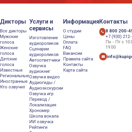
Дикторы
Услуги и
Информация
Контакты
сервисы
Все дикторы
О студии
8 800 200-4
Мужские
Цены
+7 (930) 212
Изготовление
Пн - Пт с 10
голоса
Оплата
аудиороликов
19:00
Женские
FAQ
Сценарии
голоса
Вакансии
аудиороликов
info@kupigo
Детские
Правила сайта
Автоответчики
голоса
Контакты
Озвучка
Известные
Карта сайта
аудиокниг
Региональные
Озвучка видео
Иностранные
Аудиогиды /
Кто озвучил
Аудиоэкскурсии
Озвучка игр
Перевод /
Локализация
Хрономер
Школа вокала
ИИ озвучка
Рейтинги