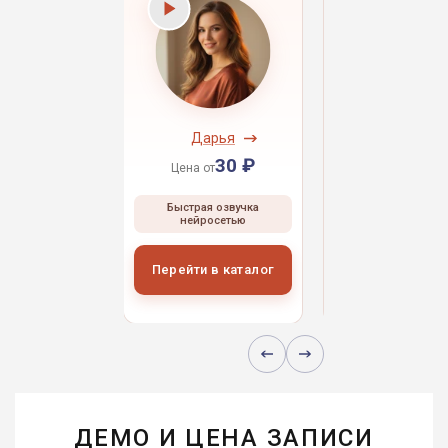
ндрей
Дарья
Даниил
30 ₽
30 ₽
30 
 от
Цена от
Цена от
ая озвучка
Быстрая озвучка
Быстрая озвуч
росетью
нейросетью
нейросетью
и в каталог
Перейти в каталог
Перейти в кат
ДЕМО И ЦЕНА ЗАПИСИ