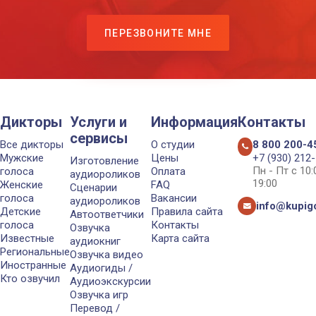
ПЕРЕЗВОНИТЕ МНЕ
Дикторы
Услуги и
Информация
Контакты
сервисы
Все дикторы
О студии
8 800 200-4
Мужские
Цены
+7 (930) 212
Изготовление
Пн - Пт с 10
голоса
Оплата
аудиороликов
19:00
Женские
FAQ
Сценарии
голоса
Вакансии
аудиороликов
info@kupigo
Детские
Правила сайта
Автоответчики
голоса
Контакты
Озвучка
Известные
Карта сайта
аудиокниг
Региональные
Озвучка видео
Иностранные
Аудиогиды /
Кто озвучил
Аудиоэкскурсии
Озвучка игр
Перевод /