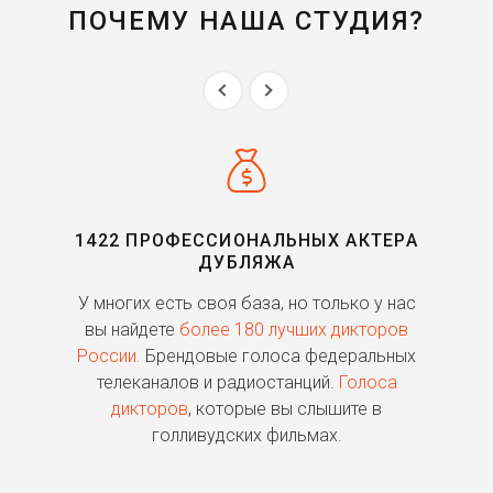
ПОЧЕМУ НАША СТУДИЯ?
1422 ПРОФЕССИОНАЛЬНЫХ АКТЕРА
ДУБЛЯЖА
ь
У многих есть своя база, но только у нас
П
го
вы найдете
более 180 лучших дикторов
России.
Брендовые голоса федеральных
о
телеканалов и радиостанций.
Голоса
дикторов
, которые вы слышите в
п
голливудских фильмах.