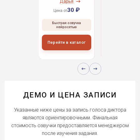
ндрей
Дарья
Даниил
30 ₽
30 ₽
30 
 от
Цена от
Цена от
ая озвучка
Быстрая озвучка
Быстрая озвуч
росетью
нейросетью
нейросетью
и в каталог
Перейти в каталог
Перейти в кат
ДЕМО И ЦЕНА ЗАПИСИ
Указанные ниже цены за запись голоса диктора
являются ориентировочными. Финальная
стоимость озвучки предоставляется менеджером
после изучения задания.