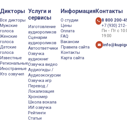
Дикторы
Услуги и
Информация
Контакты
сервисы
Все дикторы
О студии
8 800 200-4
Мужские
Цены
+7 (930) 212
Изготовление
Пн - Пт с 10
голоса
Оплата
аудиороликов
19:00
Женские
FAQ
Сценарии
голоса
Вакансии
аудиороликов
info@kupigo
Детские
Правила сайта
Автоответчики
голоса
Контакты
Озвучка
Известные
Карта сайта
аудиокниг
Региональные
Озвучка видео
Иностранные
Аудиогиды /
Кто озвучил
Аудиоэкскурсии
Озвучка игр
Перевод /
Локализация
Хрономер
Школа вокала
ИИ озвучка
Рейтинги
Статьи