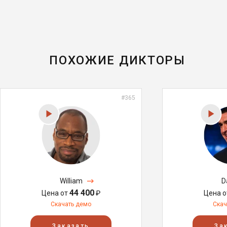
ПОХОЖИЕ ДИКТОРЫ
#365
William
D
44 400
Цена от
₽
Цена 
Скачать демо
Скач
Заказать
За