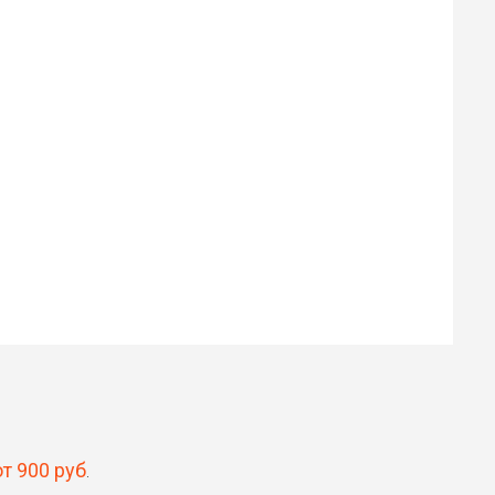
Илья
Роман
30 ₽
30 ₽
Цена от
Цена от
Быстрая озвучка
Быстрая озвучка
нейросетью
нейросетью
от 900 руб
.