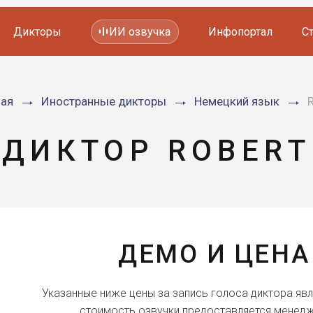
Дикторы
ИИ озвучка
Инфопортал
С
Фильмов и сериалов
ная
Иностранные дикторы
Немецкий язык
Мультфильмов
YouTube каналов
Видеорекламы
ДИКТОР ROBERT
ДЕМО И ЦЕНА
Указанные ниже цены за запись голоса диктора яв
стоимость озвучки предоставляется менедж