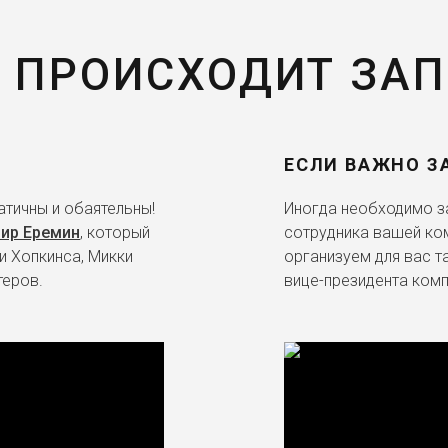
 ПРОИСХОДИТ ЗА
ЕСЛИ ВАЖНО З
тичны и обаятельны!
Иногда необходимо за
ир Еремин
, который
сотрудника вашей ко
и Хопкинса, Микки
организуем для вас т
теров.
вице-президента комп