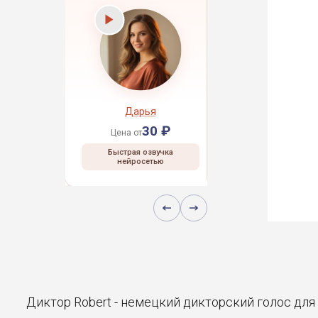
рей
Дарья
Даниил
30 ₽
30 ₽
30 ₽
Цена от
Цена от
 озвучка
Быстрая озвучка
Быстрая озвучка
сетью
нейросетью
нейросетью
Диктор Robert - немецкий дикторский голос для