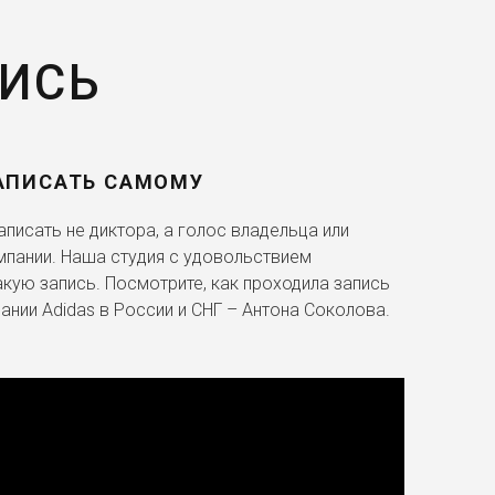
ПИСЬ
АПИСАТЬ САМОМУ
писать не диктора, а голос владельца или
мпании. Наша студия с удовольствием
акую запись. Посмотрите, как проходила запись
ании Adidas в России и СНГ – Антона Соколова.