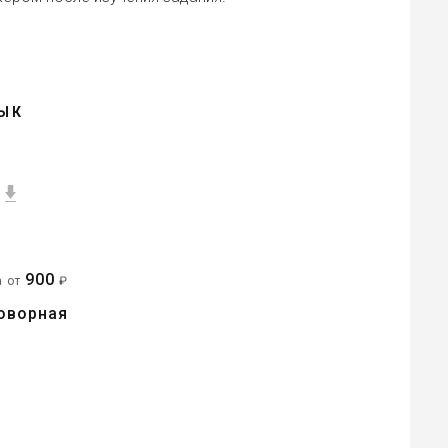
ЫК
900
а от
₽
оворная