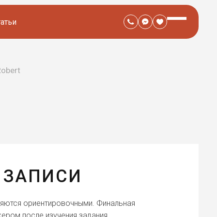
татьи
Robert
 ЗАПИСИ
ляются ориентировочными. Финальная
ером после изучения задания.