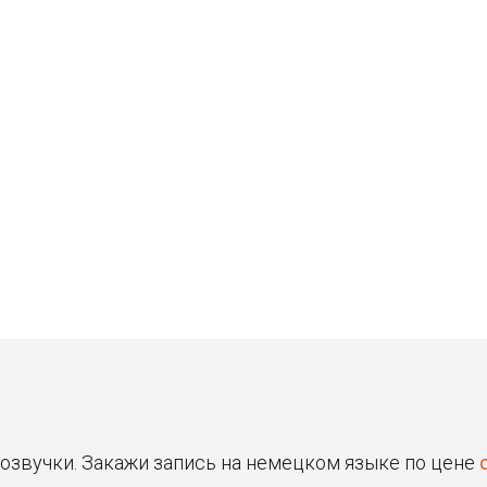
Станислав
Владимир
30 ₽
30 ₽
Цена от
Цена от
Быстрая озвучка
Быстрая озвучка
нейросетью
нейросетью
 озвучки. Закажи запись на немецком языке по цене