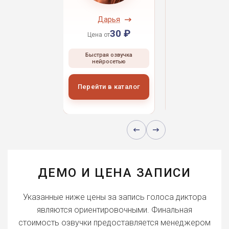
ндрей
Дарья
Даниил
30 ₽
30 ₽
30 
 от
Цена от
Цена от
ая озвучка
Быстрая озвучка
Быстрая озвуч
росетью
нейросетью
нейросетью
и в каталог
Перейти в каталог
Перейти в кат
ДЕМО И ЦЕНА ЗАПИСИ
Указанные ниже цены за запись голоса диктора
являются ориентировочными. Финальная
стоимость озвучки предоставляется менеджером