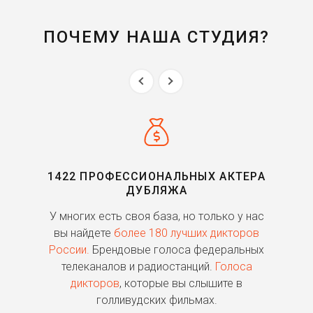
ПОЧЕМУ НАША СТУДИЯ?
1422 ПРОФЕССИОНАЛЬНЫХ АКТЕРА
ДУБЛЯЖА
ь
У многих есть своя база, но только у нас
П
го
вы найдете
более 180 лучших дикторов
России.
Брендовые голоса федеральных
о
телеканалов и радиостанций.
Голоса
дикторов
, которые вы слышите в
п
голливудских фильмах.