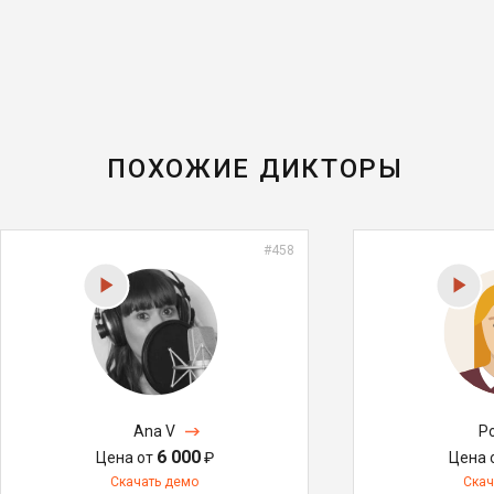
ПОХОЖИЕ ДИКТОРЫ
#458
Ana V
P
6 000
Цена от
₽
Цена 
Скачать демо
Скач