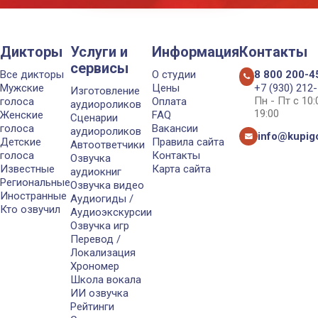
Дикторы
Услуги и
Информация
Контакты
сервисы
Все дикторы
О студии
8 800 200-4
Мужские
Цены
+7 (930) 212
Изготовление
Пн - Пт с 10
голоса
Оплата
аудиороликов
19:00
Женские
FAQ
Сценарии
голоса
Вакансии
аудиороликов
info@kupigo
Детские
Правила сайта
Автоответчики
голоса
Контакты
Озвучка
Известные
Карта сайта
аудиокниг
Региональные
Озвучка видео
Иностранные
Аудиогиды /
Кто озвучил
Аудиоэкскурсии
Озвучка игр
Перевод /
Локализация
Хрономер
Школа вокала
ИИ озвучка
Рейтинги