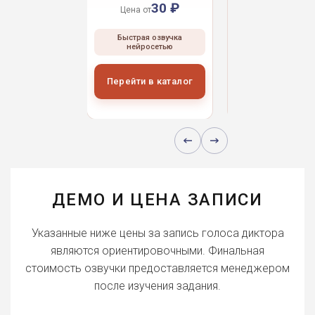
30 ₽
30 ₽
30 
 от
Цена от
Цена от
ая озвучка
Быстрая озвучка
Быстрая озвуч
росетью
нейросетью
нейросетью
и в каталог
Перейти в каталог
Перейти в кат
ДЕМО И ЦЕНА ЗАПИСИ
Указанные ниже цены за запись голоса диктора
являются ориентировочными. Финальная
стоимость озвучки предоставляется менеджером
после изучения задания.