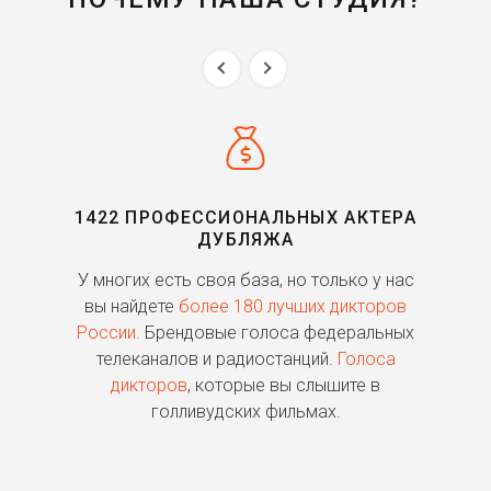
1422 ПРОФЕССИОНАЛЬНЫХ АКТЕРА
ДУБЛЯЖА
ь
У многих есть своя база, но только у нас
П
го
вы найдете
более 180 лучших дикторов
России.
Брендовые голоса федеральных
о
телеканалов и радиостанций.
Голоса
дикторов
, которые вы слышите в
п
голливудских фильмах.