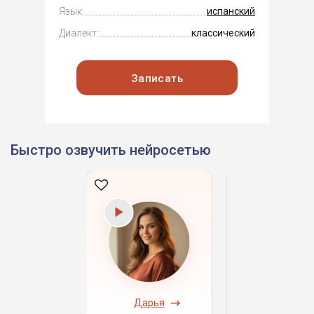
Язык:
испанский
Диалект:
классический
Записать
Быстро озвучить нейросетью
ндрей
Дарья
Даниил