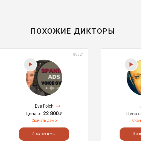
ПОХОЖИЕ ДИКТОРЫ
#5621
Eva Folch
22 800
Цена от
₽
Цена 
Скачать демо
Скач
Заказать
За