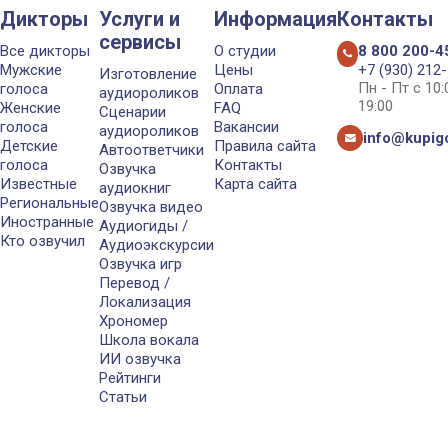
Дикторы
Услуги и
Информация
Контакты
сервисы
Все дикторы
О студии
8 800 200-4
Мужские
Цены
+7 (930) 212
Изготовление
Пн - Пт с 10
голоса
Оплата
аудиороликов
19:00
Женские
FAQ
Сценарии
голоса
Вакансии
аудиороликов
info@kupigo
Детские
Правила сайта
Автоответчики
голоса
Контакты
Озвучка
Известные
Карта сайта
аудиокниг
Региональные
Озвучка видео
Иностранные
Аудиогиды /
Кто озвучил
Аудиоэкскурсии
Озвучка игр
Перевод /
Локализация
Хрономер
Школа вокала
ИИ озвучка
Рейтинги
Статьи