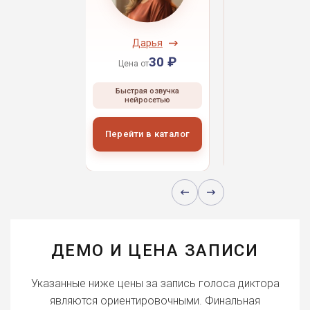
ндрей
Дарья
Даниил
30 ₽
30 ₽
30 
 от
Цена от
Цена от
ая озвучка
Быстрая озвучка
Быстрая озвуч
росетью
нейросетью
нейросетью
и в каталог
Перейти в каталог
Перейти в кат
ДЕМО И ЦЕНА ЗАПИСИ
Указанные ниже цены за запись голоса диктора
являются ориентировочными. Финальная