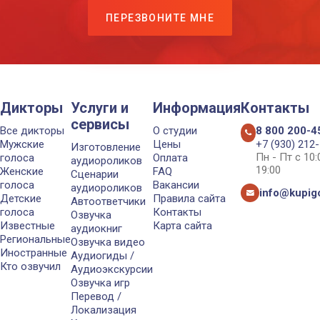
ПЕРЕЗВОНИТЕ МНЕ
Дикторы
Услуги и
Информация
Контакты
сервисы
Все дикторы
О студии
8 800 200-4
Мужские
Цены
+7 (930) 212
Изготовление
Пн - Пт с 10
голоса
Оплата
аудиороликов
19:00
Женские
FAQ
Сценарии
голоса
Вакансии
аудиороликов
info@kupigo
Детские
Правила сайта
Автоответчики
голоса
Контакты
Озвучка
Известные
Карта сайта
аудиокниг
Региональные
Озвучка видео
Иностранные
Аудиогиды /
Кто озвучил
Аудиоэкскурсии
Озвучка игр
Перевод /
Локализация