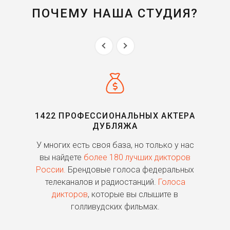
ПОЧЕМУ НАША СТУДИЯ?
1422 ПРОФЕССИОНАЛЬНЫХ АКТЕРА
ДУБЛЯЖА
ь
У многих есть своя база, но только у нас
П
го
вы найдете
более 180 лучших дикторов
России.
Брендовые голоса федеральных
о
телеканалов и радиостанций.
Голоса
дикторов
, которые вы слышите в
п
голливудских фильмах.