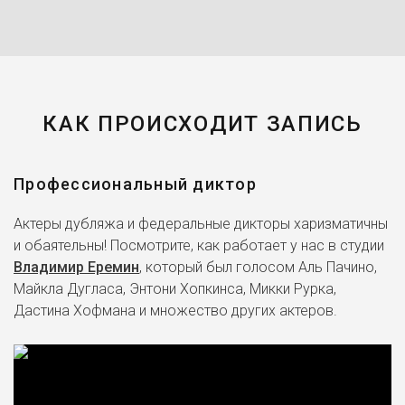
КАК ПРОИСХОДИТ ЗАПИСЬ
Профессиональный диктор
Актеры дубляжа и федеральные дикторы харизматичны
и обаятельны! Посмотрите, как работает у нас в студии
Владимир Еремин
, который был голосом Аль Пачино,
Майкла Дугласа, Энтони Хопкинса, Микки Рурка,
Дастина Хофмана и множество других актеров.