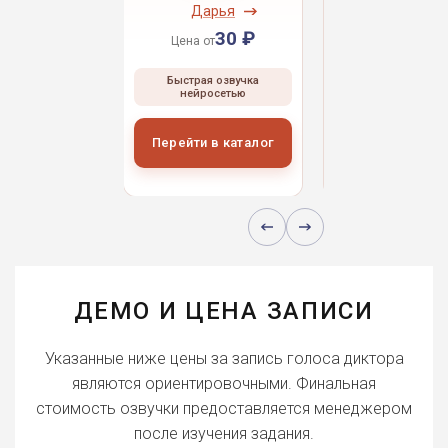
ндрей
Дарья
Даниил
30 ₽
30 ₽
30 
 от
Цена от
Цена от
ая озвучка
Быстрая озвучка
Быстрая озвуч
росетью
нейросетью
нейросетью
и в каталог
Перейти в каталог
Перейти в кат
ДЕМО И ЦЕНА ЗАПИСИ
Указанные ниже цены за запись голоса диктора
являются ориентировочными. Финальная
стоимость озвучки предоставляется менеджером
после изучения задания.