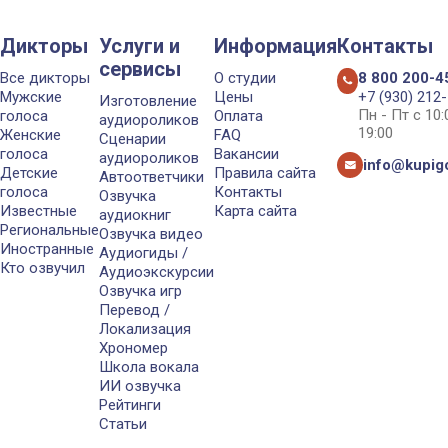
Дикторы
Услуги и
Информация
Контакты
сервисы
Все дикторы
О студии
8 800 200-4
Мужские
Цены
+7 (930) 212
Изготовление
Пн - Пт с 10
голоса
Оплата
аудиороликов
19:00
Женские
FAQ
Сценарии
голоса
Вакансии
аудиороликов
info@kupigo
Детские
Правила сайта
Автоответчики
голоса
Контакты
Озвучка
Известные
Карта сайта
аудиокниг
Региональные
Озвучка видео
Иностранные
Аудиогиды /
Кто озвучил
Аудиоэкскурсии
Озвучка игр
Перевод /
Локализация
Хрономер
Школа вокала
ИИ озвучка
Рейтинги
Статьи