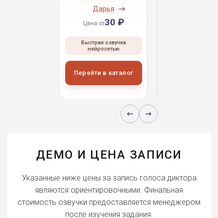
ндрей
Дарья
Даниил
30 ₽
30 ₽
30 
 от
Цена от
Цена от
ая озвучка
Быстрая озвучка
Быстрая озвуч
росетью
нейросетью
нейросетью
и в каталог
Перейти в каталог
Перейти в кат
ДЕМО И ЦЕНА ЗАПИСИ
Указанные ниже цены за запись голоса диктора
являются ориентировочными. Финальная
стоимость озвучки предоставляется менеджером
после изучения задания.