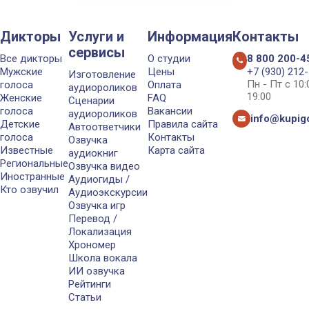
Дикторы
Услуги и
Информация
Контакты
сервисы
Все дикторы
О студии
8 800 200-4
Мужские
Цены
+7 (930) 212
Изготовление
Пн - Пт с 10
голоса
Оплата
аудиороликов
19:00
Женские
FAQ
Сценарии
голоса
Вакансии
аудиороликов
info@kupigo
Детские
Правила сайта
Автоответчики
голоса
Контакты
Озвучка
Известные
Карта сайта
аудиокниг
Региональные
Озвучка видео
Иностранные
Аудиогиды /
Кто озвучил
Аудиоэкскурсии
Озвучка игр
Перевод /
Локализация
Хрономер
Школа вокала
ИИ озвучка
Рейтинги
Статьи