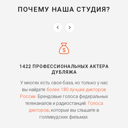
ПОЧЕМУ НАША СТУДИЯ?
1422 ПРОФЕССИОНАЛЬНЫХ АКТЕРА
ДУБЛЯЖА
ь
У многих есть своя база, но только у нас
П
го
вы найдете
более 180 лучших дикторов
России.
Брендовые голоса федеральных
о
телеканалов и радиостанций.
Голоса
дикторов
, которые вы слышите в
п
голливудских фильмах.