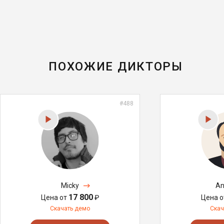
ПОХОЖИЕ ДИКТОРЫ
#488
Micky
An
17 800
Цена от
₽
Цена 
Скачать демо
Скач