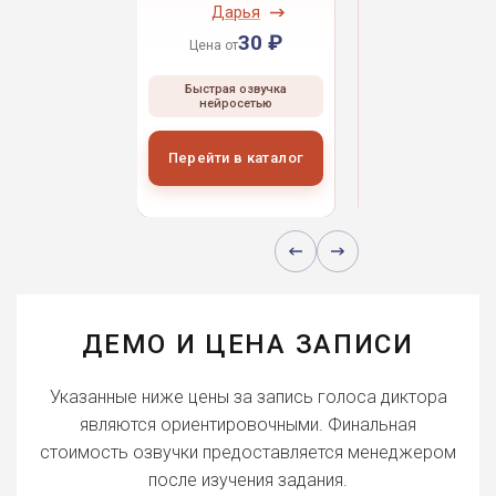
ндрей
Дарья
Даниил
30 ₽
30 ₽
30 
 от
Цена от
Цена от
ая озвучка
Быстрая озвучка
Быстрая озвуч
росетью
нейросетью
нейросетью
и в каталог
Перейти в каталог
Перейти в кат
ДЕМО И ЦЕНА ЗАПИСИ
Указанные ниже цены за запись голоса диктора
являются ориентировочными. Финальная
стоимость озвучки предоставляется менеджером
после изучения задания.