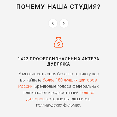
ПОЧЕМУ НАША СТУДИЯ?
1422 ПРОФЕССИОНАЛЬНЫХ АКТЕРА
ДУБЛЯЖА
ь
У многих есть своя база, но только у нас
П
го
вы найдете
более 180 лучших дикторов
России.
Брендовые голоса федеральных
о
телеканалов и радиостанций.
Голоса
дикторов
, которые вы слышите в
п
голливудских фильмах.