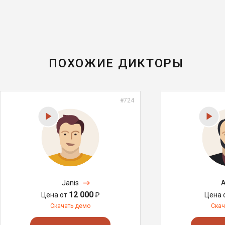
ПОХОЖИЕ ДИКТОРЫ
#724
Janis
A
12 000
Цена от
₽
Цена 
Скачать демо
Скач