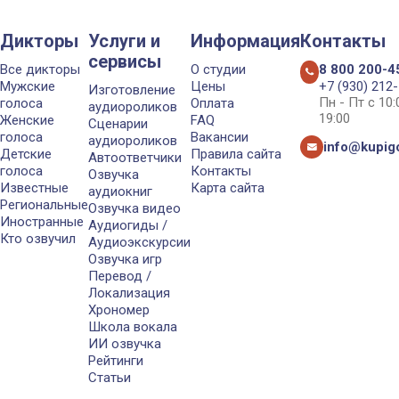
Дикторы
Услуги и
Информация
Контакты
сервисы
Все дикторы
О студии
8 800 200-4
Мужские
Цены
+7 (930) 212
Изготовление
Пн - Пт с 10
голоса
Оплата
аудиороликов
19:00
Женские
FAQ
Сценарии
голоса
Вакансии
аудиороликов
info@kupigo
Детские
Правила сайта
Автоответчики
голоса
Контакты
Озвучка
Известные
Карта сайта
аудиокниг
Региональные
Озвучка видео
Иностранные
Аудиогиды /
Кто озвучил
Аудиоэкскурсии
Озвучка игр
Перевод /
Локализация
Хрономер
Школа вокала
ИИ озвучка
Рейтинги
Статьи