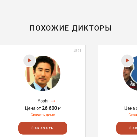
ПОХОЖИЕ ДИКТОРЫ
#591
Yoshi
26 600
Цена от
₽
Цена 
Скачать демо
Скач
Заказать
За