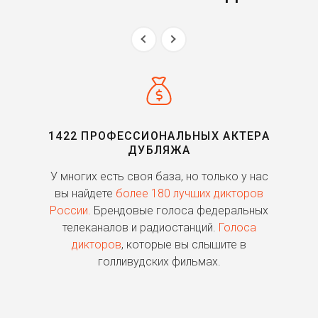
1422 ПРОФЕССИОНАЛЬНЫХ АКТЕРА
ДУБЛЯЖА
ь
У многих есть своя база, но только у нас
П
го
вы найдете
более 180 лучших дикторов
России.
Брендовые голоса федеральных
о
телеканалов и радиостанций.
Голоса
дикторов
, которые вы слышите в
п
голливудских фильмах.