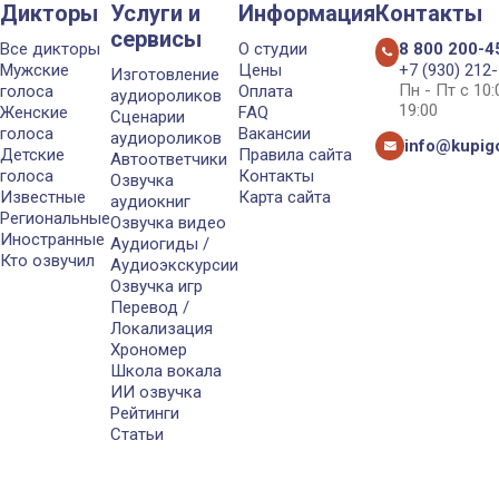
Дикторы
Услуги и
Информация
Контакты
сервисы
Все дикторы
О студии
8 800 200-4
Мужские
Цены
+7 (930) 212
Изготовление
Пн - Пт с 10
голоса
Оплата
аудиороликов
19:00
Женские
FAQ
Сценарии
голоса
Вакансии
аудиороликов
info@kupigo
Детские
Правила сайта
Автоответчики
голоса
Контакты
Озвучка
Известные
Карта сайта
аудиокниг
Региональные
Озвучка видео
Иностранные
Аудиогиды /
Кто озвучил
Аудиоэкскурсии
Озвучка игр
Перевод /
Локализация
Хрономер
Школа вокала
ИИ озвучка
Рейтинги
Статьи