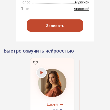
Голос:
мужской
Язык:
японский
Записать
Быстро озвучить нейросетью
ндрей
Дарья
Даниил