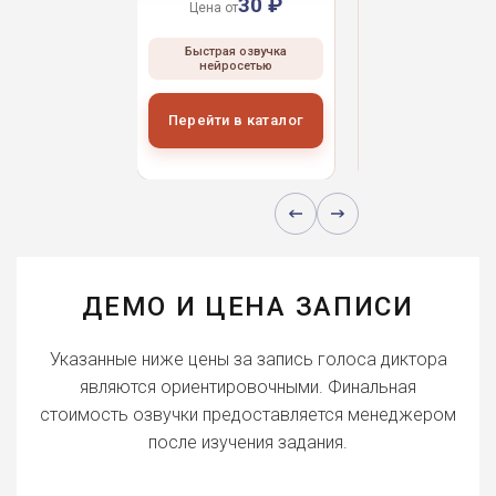
30 ₽
30 ₽
30 
 от
Цена от
Цена от
ая озвучка
Быстрая озвучка
Быстрая озвуч
росетью
нейросетью
нейросетью
и в каталог
Перейти в каталог
Перейти в кат
ДЕМО И ЦЕНА ЗАПИСИ
Указанные ниже цены за запись голоса диктора
являются ориентировочными. Финальная
стоимость озвучки предоставляется менеджером
после изучения задания.