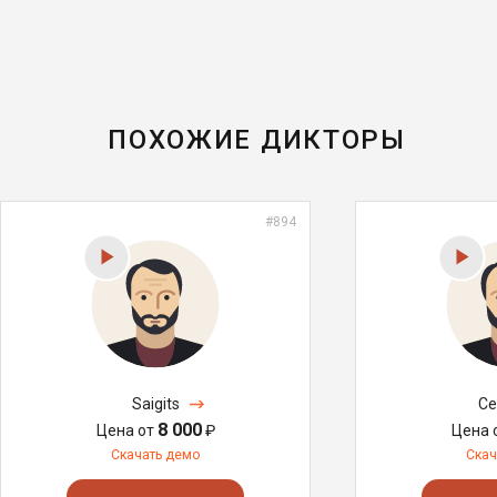
ПОХОЖИЕ ДИКТОРЫ
#894
Saigits
Ce
8 000
Цена от
₽
Цена 
Скачать демо
Скач