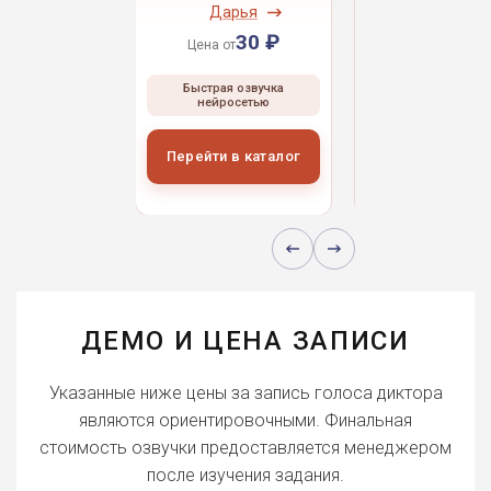
ндрей
Дарья
Даниил
30 ₽
30 ₽
30 
 от
Цена от
Цена от
ая озвучка
Быстрая озвучка
Быстрая озвуч
росетью
нейросетью
нейросетью
и в каталог
Перейти в каталог
Перейти в кат
ДЕМО И ЦЕНА ЗАПИСИ
Указанные ниже цены за запись голоса диктора
являются ориентировочными. Финальная
стоимость озвучки предоставляется менеджером
после изучения задания.