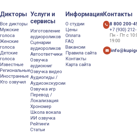
Дикторы
Услуги и
Информация
Контакты
сервисы
Все дикторы
О студии
8 800 200-4
Мужские
Цены
+7 (930) 212
Изготовление
Пн - Пт с 10
голоса
Оплата
аудиороликов
19:00
Женские
FAQ
Сценарии
голоса
Вакансии
аудиороликов
info@kupigo
Детские
Правила сайта
Автоответчики
голоса
Контакты
Озвучка
Известные
Карта сайта
аудиокниг
Региональные
Озвучка видео
Иностранные
Аудиогиды /
Кто озвучил
Аудиоэкскурсии
Озвучка игр
Перевод /
Локализация
Хрономер
Школа вокала
ИИ озвучка
Рейтинги
Статьи