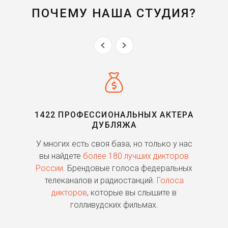
ПОЧЕМУ НАША СТУДИЯ?
1422 ПРОФЕССИОНАЛЬНЫХ АКТЕРА
ДУБЛЯЖА
ь
У многих есть своя база, но только у нас
П
го
вы найдете
более 180 лучших дикторов
России.
Брендовые голоса федеральных
о
телеканалов и радиостанций.
Голоса
дикторов
, которые вы слышите в
п
голливудских фильмах.