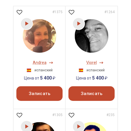
#1375
#1264
Andrea
Viorel
испанский
испанский
5 400
5 400
Цена от
₽
Цена от
₽
Записать
Записать
#1305
#235