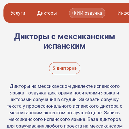
Услуги
Дикторы
ИИ озвучка
Инфо
Дикторы с мексиканским
Озвучка видео
Иностранные дикторы
испанским
Работа с аудио
Русские дикторы
Работа с текстом
Актеры озвучки
5 дикторов
Локализация и перевод
Контакты дикторов
Дикторы на мексиканском диалекте испанского
Другие услуги
ИИ голоса
языка - озвучка дикторами носителями языка и
актерами озвучания в студии. Заказать озвучку
текста у профессионального испанского диктора с
мексиканским акцентом по лучшей цене. Запись
8 800 200-45-51
8 800 200-45-51
мексиканского испанского языка. База дикторов
Заказать звонок
Заказать звонок
для озвучивания любого проекта на мексиканском