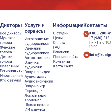
Дикторы
Услуги и
Информация
Контакты
сервисы
Все дикторы
О студии
8 800 200-4
Мужские
Цены
+7 (930) 212
Изготовление
Пн - Пт с 10
голоса
Оплата
аудиороликов
19:00
Женские
FAQ
Сценарии
голоса
Вакансии
аудиороликов
info@kupigo
Детские
Правила сайта
Автоответчики
голоса
Контакты
Озвучка
Известные
Карта сайта
аудиокниг
Региональные
Озвучка видео
Иностранные
Аудиогиды /
Кто озвучил
Аудиоэкскурсии
Озвучка игр
Перевод /
Локализация
Хрономер
Школа вокала
ИИ озвучка