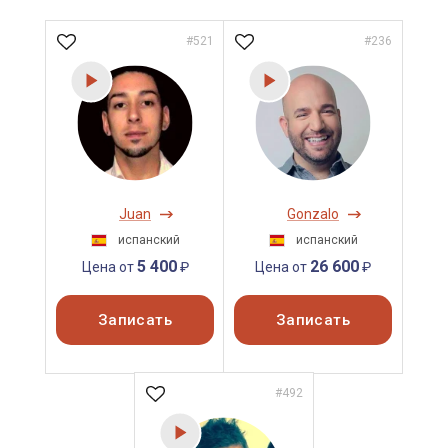
#521
#236
Juan
Gonzalo
испанский
испанский
5 400
26 600
Цена от
₽
Цена от
₽
Записать
Записать
#492