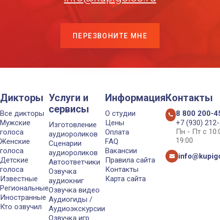
ПЕРЕЗВОНИТЕ МНЕ
Дикторы
Услуги и
Информация
Контакты
сервисы
Все дикторы
О студии
8 800 200-4
Мужские
Цены
+7 (930) 212
Изготовление
Пн - Пт с 10
голоса
Оплата
аудиороликов
19:00
Женские
FAQ
Сценарии
голоса
Вакансии
аудиороликов
info@kupigo
Детские
Правила сайта
Автоответчики
голоса
Контакты
Озвучка
Известные
Карта сайта
аудиокниг
Региональные
Озвучка видео
Иностранные
Аудиогиды /
Кто озвучил
Аудиоэкскурсии
Озвучка игр