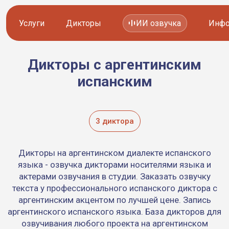
Услуги
Дикторы
ИИ озвучка
Инфо
Дикторы с аргентинским
Озвучка видео
Иностранные дикторы
испанским
Работа с аудио
Русские дикторы
Работа с текстом
Актеры озвучки
3 диктора
Локализация и перевод
Контакты дикторов
Дикторы на аргентинском диалекте испанского
Другие услуги
ИИ голоса
языка - озвучка дикторами носителями языка и
актерами озвучания в студии. Заказать озвучку
текста у профессионального испанского диктора с
аргентинским акцентом по лучшей цене. Запись
8 800 200-45-51
8 800 200-45-51
аргентинского испанского языка. База дикторов для
Заказать звонок
Заказать звонок
озвучивания любого проекта на аргентинском