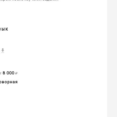
ЗЫК
8 000
от
₽
оворная