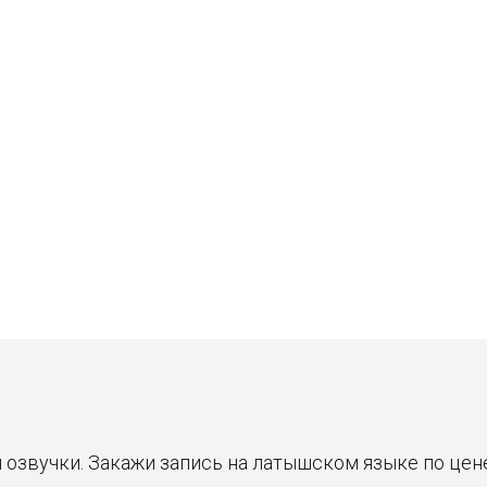
Станислав
Владимир
30 ₽
30 ₽
Цена от
Цена от
Быстрая озвучка
Быстрая озвучка
нейросетью
нейросетью
я озвучки. Закажи запись на латышском языке по це