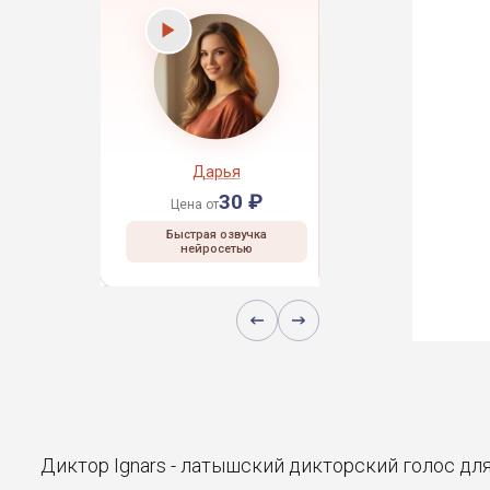
рей
Дарья
Даниил
30 ₽
30 ₽
30 ₽
Цена от
Цена от
 озвучка
Быстрая озвучка
Быстрая озвучка
сетью
нейросетью
нейросетью
Диктор Ignars - латышский дикторский голос дл