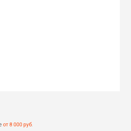
Илья
Роман
30 ₽
30 ₽
Цена от
Цена от
Быстрая озвучка
Быстрая озвучка
нейросетью
нейросетью
не
от 8 000 руб
.