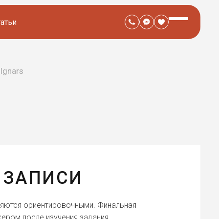
татьи
Ignars
 ЗАПИСИ
ляются ориентировочными. Финальная
ером после изучения задания.