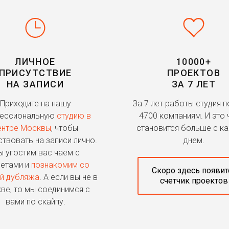
ЛИЧНОЕ
10000+
ПРИСУТСТВИЕ
ПРОЕКТОВ
НА ЗАПИСИ
ЗА 7 ЛЕТ
Приходите на нашу
За 7 лет работы студия 
ессиональную
студию в
4700 компаниям. И это 
ентре Москвы
, чтобы
становится больше с к
ствовать на записи лично.
днем.
 угостим вас чаем с
етами и
познакомим со
Скоро здесь появит
й дубляжа
. А если вы не в
счетчик проектов
ве, то мы соединимся с
вами по скайпу.