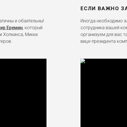
ЕСЛИ ВАЖНО З
тичны и обаятельны!
Иногда необходимо за
ир Еремин
, который
сотрудника вашей ко
и Хопкинса, Микки
организуем для вас т
теров.
вице-президента комп