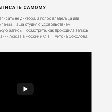
АПИСАТЬ САМОМУ
писать не диктора, а голос владельца или
мпании. Наша студия с удовольствием
акую запись. Посмотрите, как проходила запись
ании Adidas в России и СНГ – Антона Соколова.