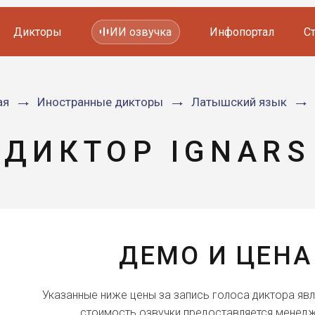
Дикторы
ИИ озвучка
Инфопортал
С
Фильмов и сериалов
ая
Иностранные дикторы
Латышский язык
Мультфильмов
YouTube каналов
Видеорекламы
ДИКТОР IGNARS
ДЕМО И ЦЕНА
Указанные ниже цены за запись голоса диктора яв
стоимость озвучки предоставляется менедж