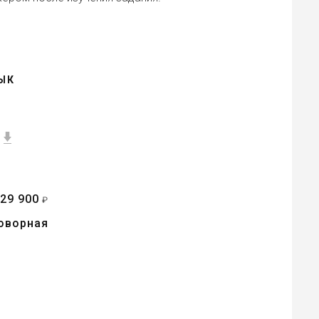
ЫК
29 900
т
₽
оворная