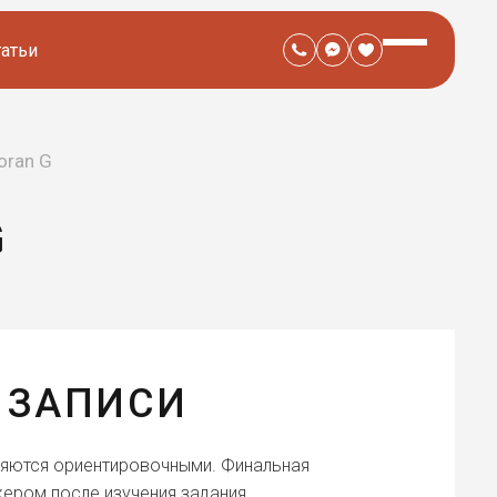
татьи
oran G
G
 ЗАПИСИ
ляются ориентировочными. Финальная
ером после изучения задания.