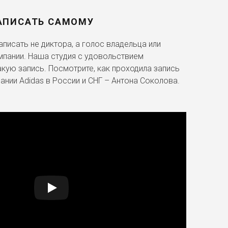
АПИСАТЬ САМОМУ
писать не диктора, а голос владельца или
мпании. Наша студия с удовольствием
акую запись. Посмотрите, как проходила запись
ании Adidas в России и СНГ – Антона Соколова.