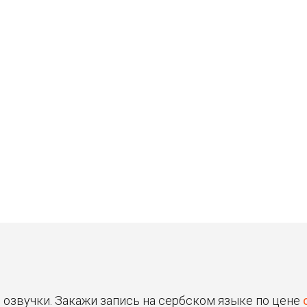
Станислав
Владимир
30 ₽
30 ₽
Цена от
Цена от
Быстрая озвучка
Быстрая озвучка
нейросетью
нейросетью
я озвучки. Закажи запись на сербском языке по цене