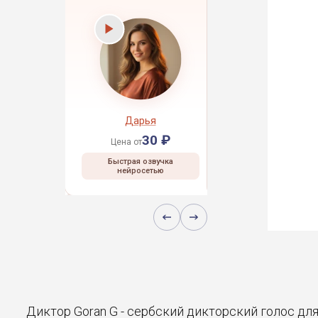
рей
Дарья
Даниил
30 ₽
30 ₽
30 ₽
Цена от
Цена от
 озвучка
Быстрая озвучка
Быстрая озвучка
сетью
нейросетью
нейросетью
Диктор Goran G - сербский дикторский голос дл