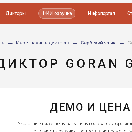
Дикторы
ИИ озвучка
Инфопортал
С
Фильмов и сериалов
ая
Иностранные дикторы
Сербский язык
G
Мультфильмов
YouTube каналов
Видеорекламы
ДИКТОР GORAN 
ДЕМО И ЦЕНА
Указанные ниже цены за запись голоса диктора яв
стоимость озвучки предоставляется менедж