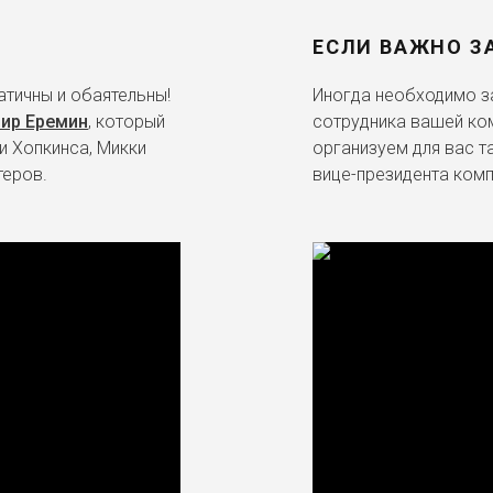
ЕСЛИ ВАЖНО З
тичны и обаятельны!
Иногда необходимо за
ир Еремин
, который
сотрудника вашей ко
и Хопкинса, Микки
организуем для вас т
теров.
вице-президента комп