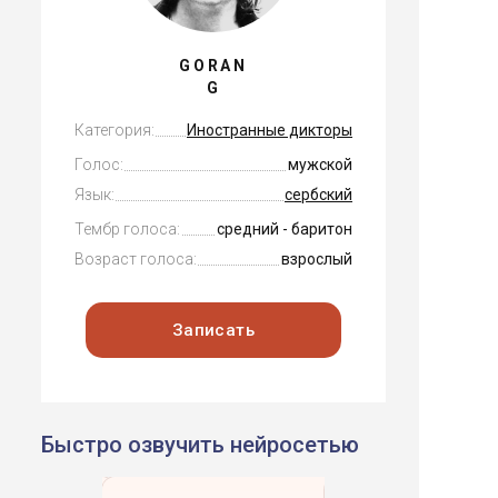
GORAN
G
Категория:
Иностранные дикторы
Голос:
мужской
Язык:
сербский
Тембр голоса:
средний - баритон
Возраст голоса:
взрослый
Записать
Быстро озвучить нейросетью