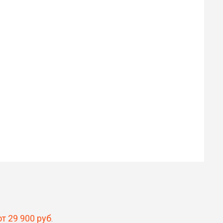
Илья
Роман
30 ₽
30 ₽
Цена от
Цена от
Быстрая озвучка
Быстрая озвучка
нейросетью
нейросетью
от 29 900 руб
.