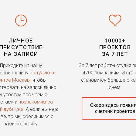
ЛИЧНОЕ
10000+
ПРИСУТСТВИЕ
ПРОЕКТОВ
НА ЗАПИСИ
ЗА 7 ЛЕТ
Приходите на нашу
За 7 лет работы студия 
ессиональную
студию в
4700 компаниям. И это 
ентре Москвы
, чтобы
становится больше с к
ствовать на записи лично.
днем.
 угостим вас чаем с
етами и
познакомим со
Скоро здесь появит
й дубляжа
. А если вы не в
счетчик проектов
ве, то мы соединимся с
вами по скайпу.