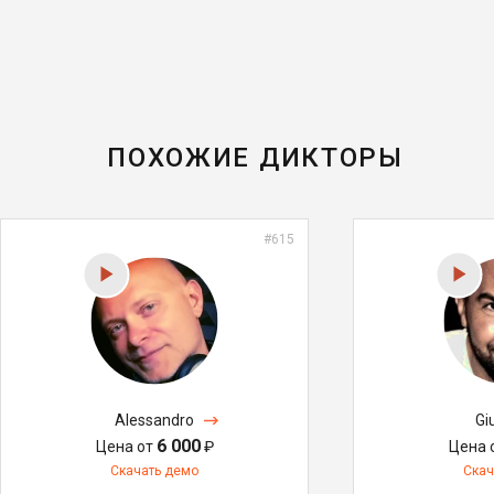
ПОХОЖИЕ ДИКТОРЫ
#615
Alessandro
Gi
6 000
Цена от
₽
Цена 
Скачать демо
Скач