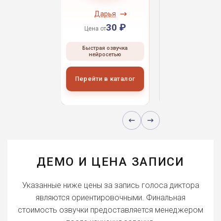
ндрей
Дарья
Даниил
30 ₽
30 ₽
30 
 от
Цена от
Цена от
ая озвучка
Быстрая озвучка
Быстрая озвуч
росетью
нейросетью
нейросетью
и в каталог
Перейти в каталог
Перейти в кат
ДЕМО И ЦЕНА ЗАПИСИ
Указанные ниже цены за запись голоса диктора
являются ориентировочными. Финальная
стоимость озвучки предоставляется менеджером