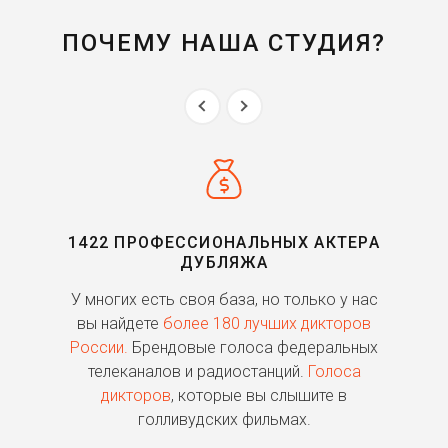
ПОЧЕМУ НАША СТУДИЯ?
1422 ПРОФЕССИОНАЛЬНЫХ АКТЕРА
ДУБЛЯЖА
ь
У многих есть своя база, но только у нас
П
го
вы найдете
более 180 лучших дикторов
России.
Брендовые голоса федеральных
о
телеканалов и радиостанций.
Голоса
дикторов
, которые вы слышите в
п
голливудских фильмах.