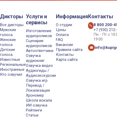
Дикторы
Услуги и
Информация
Контакты
сервисы
Все дикторы
О студии
8 800 200-4
Мужские
Цены
+7 (930) 212
Изготовление
Пн - Пт с 10
голоса
Оплата
аудиороликов
19:00
Женские
FAQ
Сценарии
голоса
Вакансии
аудиороликов
info@kupigo
Детские
Правила сайта
Автоответчики
голоса
Контакты
Озвучка
Известные
Карта сайта
аудиокниг
Региональные
Озвучка видео
Иностранные
Аудиогиды /
Кто озвучил
Аудиоэкскурсии
Озвучка игр
Перевод /
Локализация
Хрономер
Школа вокала
ИИ озвучка
Рейтинги
Статьи