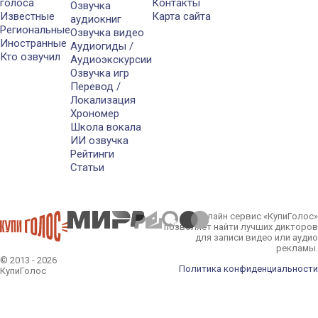
голоса
Контакты
Озвучка
Известные
Карта сайта
аудиокниг
Региональные
Озвучка видео
Иностранные
Аудиогиды /
Кто озвучил
Аудиоэкскурсии
Озвучка игр
Перевод /
Локализация
Хрономер
Школа вокала
ИИ озвучка
Рейтинги
Статьи
Онлайн сервис «КупиГолос»
позволяет найти лучших дикторов
для записи видео или аудио
рекламы.
© 2013 - 2026
Политика конфиденциальности
КупиГолос