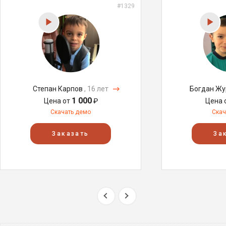
#1329
Степан Карпов
, 16 лет
Богдан Ж
1 000
Цена от
₽
Цена 
Скачать демо
Скач
Заказать
За