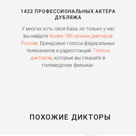
1422 ПРОФЕССИОНАЛЬНЫХ АКТЕРА
ДУБЛЯЖА
ь
У многих есть своя база, но только у нас
П
го
вы найдете
более 180 лучших дикторов
России.
Брендовые голоса федеральных
о
телеканалов и радиостанций.
Голоса
дикторов
, которые вы слышите в
п
голливудских фильмах.
ПОХОЖИЕ ДИКТОРЫ