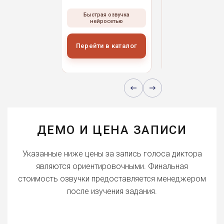
ая озвучка
Быстрая озвучка
Быстрая озвуч
росетью
нейросетью
нейросетью
и в каталог
Перейти в каталог
Перейти в кат
ДЕМО И ЦЕНА ЗАПИСИ
Указанные ниже цены за запись голоса диктора
являются ориентировочными. Финальная
стоимость озвучки предоставляется менеджером
после изучения задания.