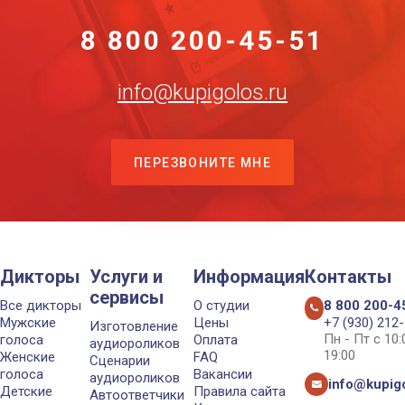
8 800 200-45-51
info@kupigolos.ru
ПЕРЕЗВОНИТЕ МНЕ
Дикторы
Услуги и
Информация
Контакты
сервисы
Все дикторы
О студии
8 800 200-4
Мужские
Цены
+7 (930) 212
Изготовление
Пн - Пт с 10
голоса
Оплата
аудиороликов
19:00
Женские
FAQ
Сценарии
голоса
Вакансии
аудиороликов
info@kupigo
Детские
Правила сайта
Автоответчики