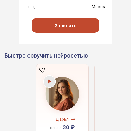
Город:
Москва
Записать
Быстро озвучить нейросетью
ндрей
Дарья
Даниил
30 ₽
30 ₽
30 
 от
Цена от
Цена от