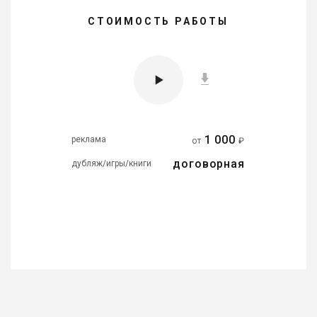
СТОИМОСТЬ РАБОТЫ
1 000
реклама
от
₽
договорная
дубляж/игры/книги