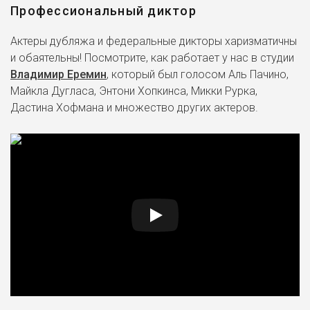
Профессиональный диктор
Актеры дубляжа и федеральные дикторы харизматичны
и обаятельны! Посмотрите, как работает у нас в студии
Владимир Еремин
, который был голосом Аль Пачино,
Майкла Дугласа, Энтони Хопкинса, Микки Рурка,
Дастина Хофмана и множество других актеров.