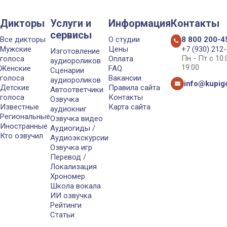
Дикторы
Услуги и
Информация
Контакты
сервисы
Все дикторы
О студии
8 800 200-4
Мужские
Цены
+7 (930) 212
Изготовление
Пн - Пт с 10
голоса
Оплата
аудиороликов
19:00
Женские
FAQ
Сценарии
голоса
Вакансии
аудиороликов
info@kupigo
Детские
Правила сайта
Автоответчики
голоса
Контакты
Озвучка
Известные
Карта сайта
аудиокниг
Региональные
Озвучка видео
Иностранные
Аудиогиды /
Кто озвучил
Аудиоэкскурсии
Озвучка игр
Перевод /
Локализация
Хрономер
Школа вокала
ИИ озвучка
Рейтинги
Статьи