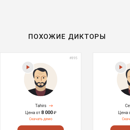
ПОХОЖИЕ ДИКТОРЫ
#895
Tahirs
Ce
8 000
Цена от
₽
Цена 
Скачать демо
Скач