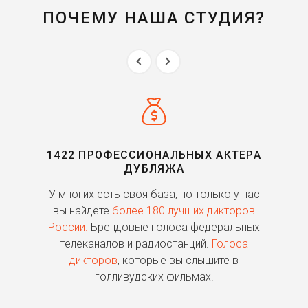
ПОЧЕМУ НАША СТУДИЯ?
1422 ПРОФЕССИОНАЛЬНЫХ АКТЕРА
ДУБЛЯЖА
ь
У многих есть своя база, но только у нас
П
го
вы найдете
более 180 лучших дикторов
России.
Брендовые голоса федеральных
о
телеканалов и радиостанций.
Голоса
дикторов
, которые вы слышите в
п
голливудских фильмах.