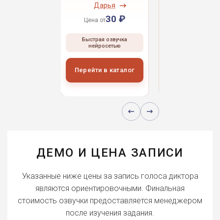
ндрей
Дарья
Даниил
30 ₽
30 ₽
30 
 от
Цена от
Цена от
ая озвучка
Быстрая озвучка
Быстрая озвуч
росетью
нейросетью
нейросетью
и в каталог
Перейти в каталог
Перейти в кат
ДЕМО И ЦЕНА ЗАПИСИ
Указанные ниже цены за запись голоса диктора
являются ориентировочными. Финальная
стоимость озвучки предоставляется менеджером
после изучения задания.