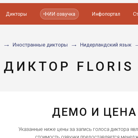
Дикторы
ИИ озвучка
Инфопортал
С
Фильмов и сериалов
я
Иностранные дикторы
Нидерландский язык
Мультфильмов
YouTube каналов
Видеорекламы
ДИКТОР FLORIS
ДЕМО И ЦЕНА
Указанные ниже цены за запись голоса диктора яв
стоимость озвучки предоставляется менедж