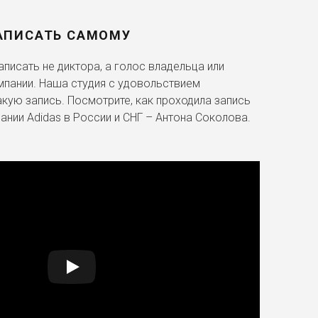
АПИСАТЬ САМОМУ
писать не диктора, а голос владельца или
мпании. Наша студия с удовольствием
акую запись. Посмотрите, как проходила запись
ании Adidas в России и СНГ – Антона Соколова.