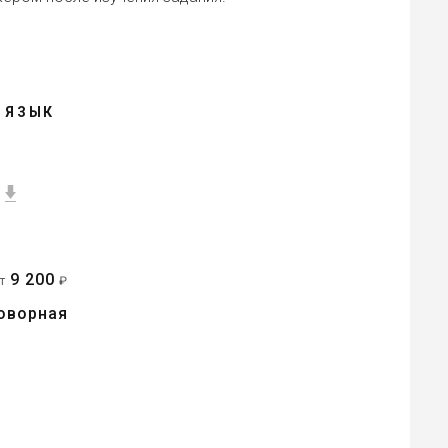
 ЯЗЫК
9 200
от
₽
оворная