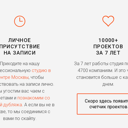
ЛИЧНОЕ
10000+
ПРИСУТСТВИЕ
ПРОЕКТОВ
НА ЗАПИСИ
ЗА 7 ЛЕТ
Приходите на нашу
За 7 лет работы студия 
ессиональную
студию в
4700 компаниям. И это 
ентре Москвы
, чтобы
становится больше с к
ствовать на записи лично.
днем.
 угостим вас чаем с
етами и
познакомим со
Скоро здесь появит
й дубляжа
. А если вы не в
счетчик проектов
ве, то мы соединимся с
вами по скайпу.