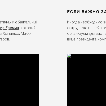
ЕСЛИ ВАЖНО З
тичны и обаятельны!
Иногда необходимо за
ир Еремин
, который
сотрудника вашей ко
и Хопкинса, Микки
организуем для вас т
теров.
вице-президента комп