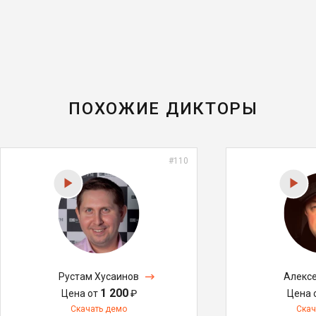
ПОХОЖИЕ ДИКТОРЫ
#110
Рустам Хусаинов
Алекс
1 200
Цена от
₽
Цена 
Скачать демо
Скач