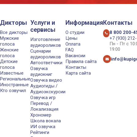
Дикторы
Услуги и
Информация
Контакты
сервисы
Все дикторы
О студии
8 800 200-4
Мужские
Цены
+7 (930) 212
Изготовление
Пн - Пт с 10
голоса
Оплата
аудиороликов
19:00
Женские
FAQ
Сценарии
голоса
Вакансии
аудиороликов
info@kupigo
Детские
Правила сайта
Автоответчики
голоса
Контакты
Озвучка
Известные
Карта сайта
аудиокниг
Региональные
Озвучка видео
Иностранные
Аудиогиды /
Кто озвучил
Аудиоэкскурсии
Озвучка игр
Перевод /
Локализация
Хрономер
Школа вокала
ИИ озвучка
Рейтинги