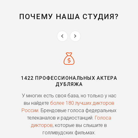
ПОЧЕМУ НАША СТУДИЯ?
1422 ПРОФЕССИОНАЛЬНЫХ АКТЕРА
ДУБЛЯЖА
ь
У многих есть своя база, но только у нас
П
го
вы найдете
более 180 лучших дикторов
России.
Брендовые голоса федеральных
о
телеканалов и радиостанций.
Голоса
дикторов
, которые вы слышите в
п
голливудских фильмах.