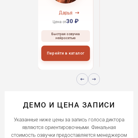
ндрей
Дарья
Даниил
30 ₽
30 ₽
30 
 от
Цена от
Цена от
ая озвучка
Быстрая озвучка
Быстрая озвуч
росетью
нейросетью
нейросетью
и в каталог
Перейти в каталог
Перейти в кат
ДЕМО И ЦЕНА ЗАПИСИ
Указанные ниже цены за запись голоса диктора
являются ориентировочными. Финальная
стоимость озвучки предоставляется менеджером