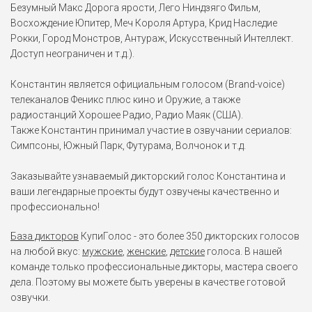
Безумный Макс Дорога ярости, Лего Ниндзяго Фильм,
Восхождение Юпитер, Меч Короля Артура, Крид Наследие
Рокки, Город Монстров, Антураж, Искусственный Интеллект.
Доступ неограничен и т.д.).
Константин является официальным голосом (Brand-voice)
телеканалов Феникс плюс кино и Оружие, а также
радиостанций Хорошее Радио, Радио Маяк (США).
Также Константин принимал участие в озвучании сериалов:
Симпсоны, Южный Парк, Футурама, Волчонок и т.д.
Заказывайте узнаваемый дикторский голос Константина и
ваши легендарные проекты будут озвучены качественно и
профессионально!
База дикторов
КупиГолос - это более 350 дикторских голосов
на любой вкус:
мужские
,
женские
,
детские
голоса. В нашей
команде только профессиональные дикторы, мастера своего
дела. Поэтому вы можете быть уверены в качестве готовой
озвучки.