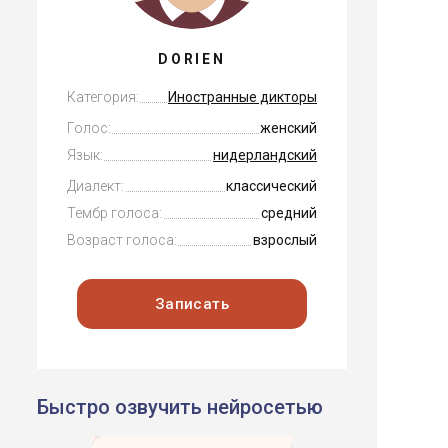
DORIEN
Категория:
Иностранные дикторы
Голос:
женский
Язык:
нидерландский
Диалект:
классический
Тембр голоса:
средний
Возраст голоса:
взрослый
Записать
Быстро озвучить нейросетью