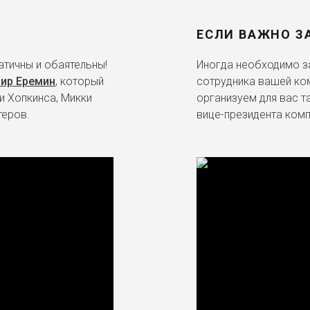
ЕСЛИ ВАЖНО З
тичны и обаятельны!
Иногда необходимо за
ир Еремин
, который
сотрудника вашей ко
и Хопкинса, Микки
организуем для вас т
теров.
вице-президента комп