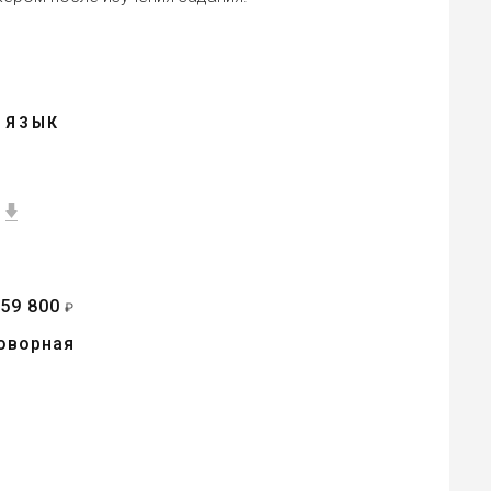
 ЯЗЫК
59 800
т
₽
оворная