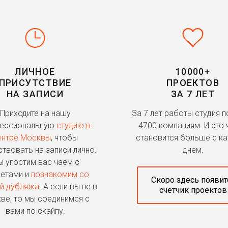
ЛИЧНОЕ
10000+
ПРИСУТСТВИЕ
ПРОЕКТОВ
НА ЗАПИСИ
ЗА 7 ЛЕТ
Приходите на нашу
За 7 лет работы студия 
ессиональную
студию в
4700 компаниям. И это 
ентре Москвы
, чтобы
становится больше с к
ствовать на записи лично.
днем.
 угостим вас чаем с
етами и
познакомим со
Скоро здесь появит
й дубляжа
. А если вы не в
счетчик проектов
ве, то мы соединимся с
вами по скайпу.