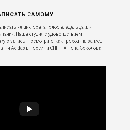
АПИСАТЬ САМОМУ
писать не диктора, а голос владельца или
мпании. Наша студия с удовольствием
акую запись. Посмотрите, как проходила запись
ании Adidas в России и СНГ – Антона Соколова.