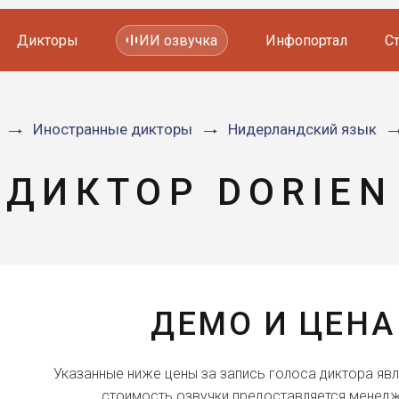
Дикторы
ИИ озвучка
Инфопортал
С
Фильмов и сериалов
Иностранные дикторы
Нидерландский язык
Мультфильмов
YouTube каналов
Видеорекламы
ДИКТОР DORIEN
ДЕМО И ЦЕНА
Указанные ниже цены за запись голоса диктора яв
стоимость озвучки предоставляется менедж