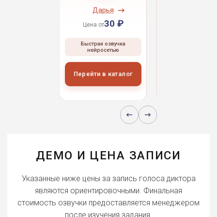
ндрей
Дарья
Даниил
30 ₽
30 ₽
30 
 от
Цена от
Цена от
ая озвучка
Быстрая озвучка
Быстрая озвуч
росетью
нейросетью
нейросетью
и в каталог
Перейти в каталог
Перейти в кат
ДЕМО И ЦЕНА ЗАПИСИ
Указанные ниже цены за запись голоса диктора
являются ориентировочными. Финальная
стоимость озвучки предоставляется менеджером
после изучения задания.