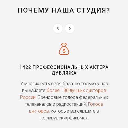
ПОЧЕМУ НАША СТУДИЯ?
1422 ПРОФЕССИОНАЛЬНЫХ АКТЕРА
ДУБЛЯЖА
ь
У многих есть своя база, но только у нас
П
го
вы найдете
более 180 лучших дикторов
России.
Брендовые голоса федеральных
о
телеканалов и радиостанций.
Голоса
дикторов
, которые вы слышите в
п
голливудских фильмах.