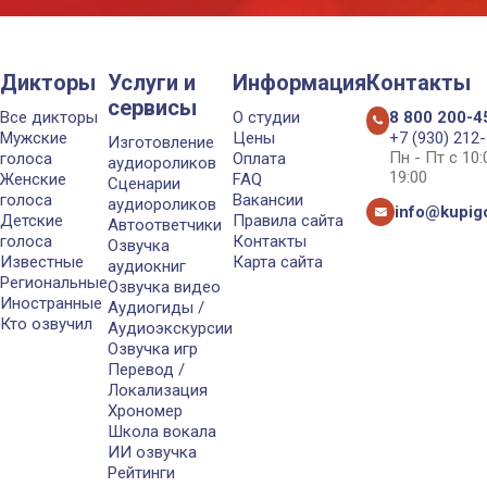
Дикторы
Услуги и
Информация
Контакты
сервисы
Все дикторы
О студии
8 800 200-4
Мужские
Цены
+7 (930) 212
Изготовление
Пн - Пт с 10
голоса
Оплата
аудиороликов
19:00
Женские
FAQ
Сценарии
голоса
Вакансии
аудиороликов
info@kupigo
Детские
Правила сайта
Автоответчики
голоса
Контакты
Озвучка
Известные
Карта сайта
аудиокниг
Региональные
Озвучка видео
Иностранные
Аудиогиды /
Кто озвучил
Аудиоэкскурсии
Озвучка игр
Перевод /
Локализация
Хрономер
Школа вокала
ИИ озвучка
Рейтинги