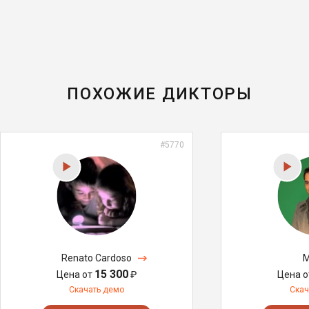
ПОХОЖИЕ ДИКТОРЫ
#5770
Renato Cardoso
M
15 300
Цена от
₽
Цена 
Скачать демо
Скач