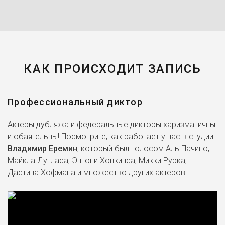
КАК ПРОИСХОДИТ ЗАПИСЬ
Профессиональный диктор
Актеры дубляжа и федеральные дикторы харизматичны
и обаятельны! Посмотрите, как работает у нас в студии
Владимир Еремин
, который был голосом Аль Пачино,
Майкла Дугласа, Энтони Хопкинса, Микки Рурка,
Дастина Хофмана и множество других актеров.