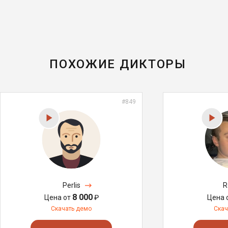
ПОХОЖИЕ ДИКТОРЫ
#849
Perlis
R
8 000
Цена от
₽
Цена 
Скачать демо
Скач