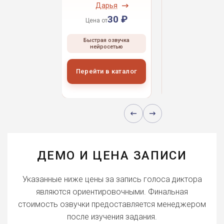
ндрей
Дарья
Даниил
30 ₽
30 ₽
30 
 от
Цена от
Цена от
ая озвучка
Быстрая озвучка
Быстрая озвуч
росетью
нейросетью
нейросетью
и в каталог
Перейти в каталог
Перейти в кат
ДЕМО И ЦЕНА ЗАПИСИ
Указанные ниже цены за запись голоса диктора
являются ориентировочными. Финальная
стоимость озвучки предоставляется менеджером
после изучения задания.