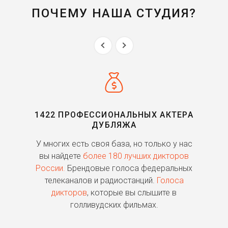
ПОЧЕМУ НАША СТУДИЯ?
1422 ПРОФЕССИОНАЛЬНЫХ АКТЕРА
ДУБЛЯЖА
ь
У многих есть своя база, но только у нас
П
го
вы найдете
более 180 лучших дикторов
России.
Брендовые голоса федеральных
о
телеканалов и радиостанций.
Голоса
дикторов
, которые вы слышите в
п
голливудских фильмах.