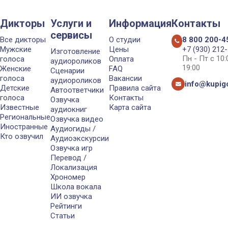
Дикторы
Услуги и
Информация
Контакты
сервисы
Все дикторы
О студии
8 800 200-4
Мужские
Цены
+7 (930) 212
Изготовление
Пн - Пт с 10
голоса
Оплата
аудиороликов
19:00
Женские
FAQ
Сценарии
голоса
Вакансии
аудиороликов
info@kupigo
Детские
Правила сайта
Автоответчики
голоса
Контакты
Озвучка
Известные
Карта сайта
аудиокниг
Региональные
Озвучка видео
Иностранные
Аудиогиды /
Кто озвучил
Аудиоэкскурсии
Озвучка игр
Перевод /
Локализация
Хрономер
Школа вокала
ИИ озвучка
Рейтинги
Статьи